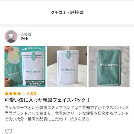
ー、トレハロース、アラントイン、ベタイ
ン、カルボマー、アルギニン、ポリグリセ
リル-10ラウレート、エニヘンガリン、トコ
クチコミ・評判(2)
フェロール、 EDTA二ナトリウム、フレグ
ランス
内容量
25ml(10枚入り)
会社員
みゆ
香り
ハーブの香り
製造国
韓国
内容量のバリエーション
なし
4.00
可愛い缶に入った韓国フェイスパック！
ウェルダーマという韓国コスメブランドはご存知ですか？マスクパック
専門ブランドとして始まり、世界のクリーンな性質を研究するブランド
で良い成分・最高の品質にこだわり…
続きを見る