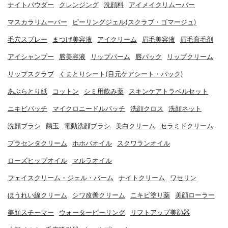
ナイトパウダー
クレンジング
洗顔料
アイメイクリムーバー
マスカラリムーバー
ピーリングジェル(スクラブ・ゴマージュ)
毛穴スプレー
まつげ美容液
アイクリーム
眉毛美容液
眉毛育毛剤
アイシャンプー
唇美容液
リップバーム
唇パック
リップクリーム
リップスクラブ
くまとりシート(目元ケアシート・パック)
あぶらとり紙
コットン
シミ用飲み薬
スキンケアトラベルセット
ニキビパッチ
マイクロニードルパッチ
洗顔クロス
洗顔ネット
洗顔ブラシ
繭玉
電動洗顔ブラシ
美白クリーム
セラミドクリーム
プラセンタクリーム
ホホバオイル
スクワランオイル
ローズヒップオイル
マルラオイル
フェイスクリーム・ジェル・バーム
ナイトクリーム
ワセリン
ほうれい線クリーム
シワ改善クリーム
ニキビ塗り薬
美顔ローラー
美顔スチーマー
ウォーターピーリング
リフトアップ美顔器