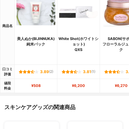
商品名
美人ぬか(BIJINNUKA)
White Shot(ホワイトシ
SABON(サ
純米パック
ョット)
フローラルジュ
QXS
ク
口コミ
3.89
(2)
3.81
(1)
3
評価
値段
¥508
¥6,200
¥6,270
料金
スキンケアグッズの関連商品