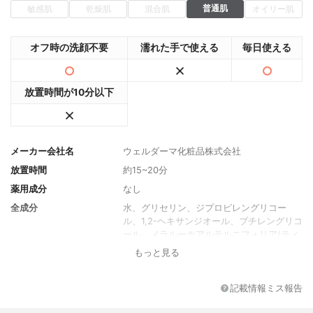
普通肌
敏感肌
乾燥肌
混合肌
オイリー肌
オフ時の洗顔不要
濡れた手で使える
毎日使える
放置時間が10分以下
メーカー会社名
ウェルダーマ化粧品株式会社
放置時間
約15~20分
薬用成分
なし
全成分
水、グリセリン、ジプロピレングリコー
ル、1,2-ヘキサンジオール、ブチレングリコ
ール、メラルーカアルテルニフォリア(ティ
ーツリー)リーフエクスト ラm)、カレンデ
もっと見る
ュラオフィシナリスフラワーエキス、トレ
メラフシフォルミス(マッシュルーム)エキ
ス、オレアヨーロッパ(オリーブ)フルーツオ
記載情報ミス報告
イ、バススペルマム パーキー(シア)バタ