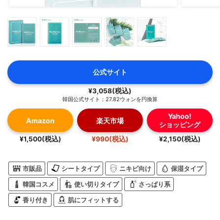
公式サイト
¥3,058(税込)
韓国公式サイト：27.82ウォンを円換算
Yahoo!
Amazon
楽天市場
ショッピング
¥1,500(税込)
¥990(税込)
¥2,150(税込)
市販品
シートタイプ
ニキビ向け
保湿タイプ
韓国コスメ
使い切りタイプ
さっぱり系
香り付き
肌にフィットする