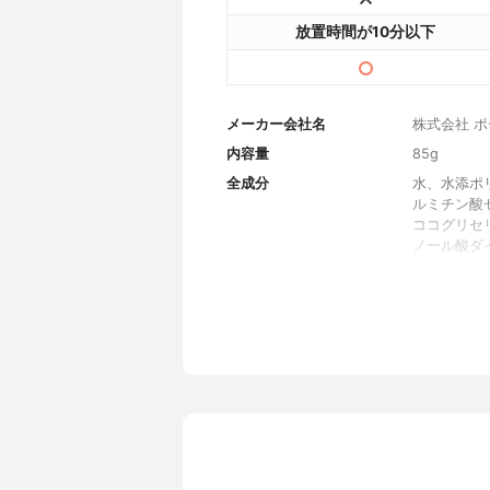
放置時間が10分以下
メーカー会社名
株式会社 
内容量
85g
全成分
水、水添ポ
ルミチン酸
ココグリセ
ノール酸ダ
リスリチル
コシド、イ
キス、ハス
キス、クラ
ス、ヨモギ
ンブリエキ
リイソブテ
リセリン、
トコフェロ
ベン、プロ
香り
フレッシュ