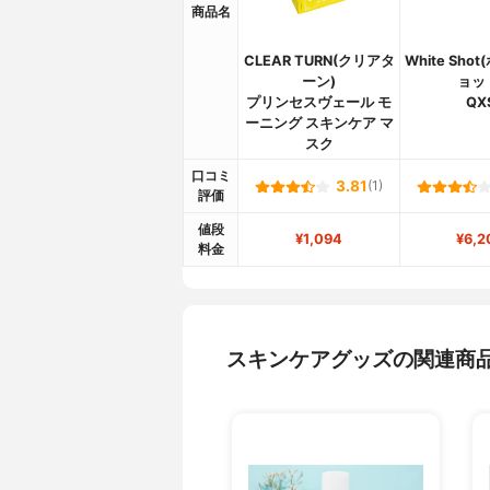
商品名
CLEAR TURN(クリアタ
White Sh
ーン)
ョッ
プリンセスヴェール モ
QX
ーニング スキンケア マ
スク
口コミ
3.81
(1)
評価
値段
¥1,094
¥6,2
料金
スキンケアグッズの関連商