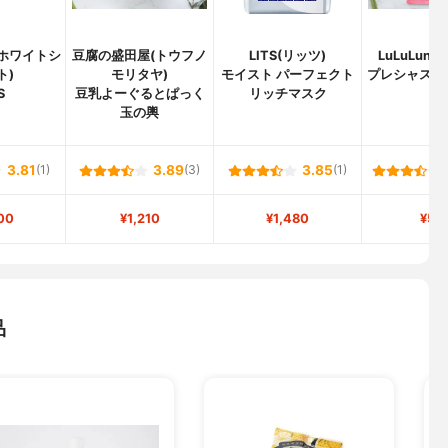
ot(ホワイトシ
豆腐の盛田屋(トウフノ
LITS(リッツ)
LuLuLun
ト)
モリタヤ)
モイスト パーフェクト
プレシャス R
S
豆乳よーぐるとぱっく
リッチマスク
ト)
玉の輿
3.81
(1)
3.89
(3)
3.85
(1)
00
¥1,210
¥1,480
¥52
品