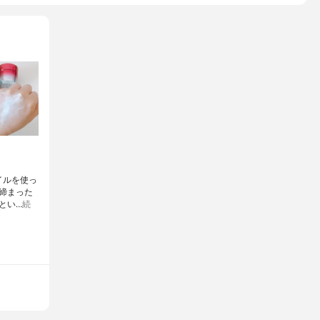
イルを使っ
締まった
とい…
続