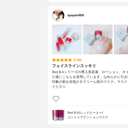
製造国
-
薬用成分
-
ayayan966
放置時間
-
内容量のバリエーション
85g
5.00
フェイスラインスッキリ
Red B.Aシリーズの導入美容液、ローション、オ
た後にこちらを使用しています。なめらかに引き
印象の肌を目指さすクリーム状のマスク。マスク
きを見る
Red B.A(レッドビーエー)
コントゥアテンションマスク