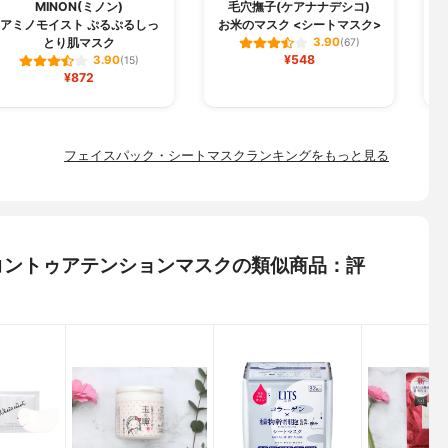
MINON(ミノン)
毛穴撫子(ケアナナデシコ)
B
アミノモイスト ぷるぷるしっ
お米のマスク <シートマスク>
とり肌マスク
3.90
(67)
¥548
3.90
(15)
¥872
フェイスパック・シートマスクランキングをもっと見る
ー) コントゥアテンションマスクの類似商品：評