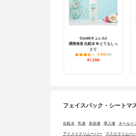
Curél(キュレル)
潤浸保湿 化粧水 III とてもしっ
とり
3.98
(24)
¥1,299
フェイスパック・シートマ
化粧水
乳液
美容液
導入液
オールイ
アイメイクリムーバー
マスカラリムー