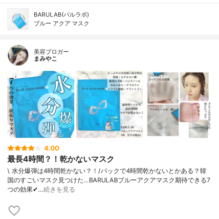
BARULAB(バルラボ)
ブルー アクア マスク
美容ブロガー
まみやこ
4.00
最長4時間？！乾かないマスク
\ 水分爆弾は4時間乾かない？！/⁡⁡パックで4時間乾かないとかある？韓
国のすごいマスク見つけた…⁡⁡BARULABブルーアクアマスク⁡⁡期待できる7
つの効果✔…
続きを見る