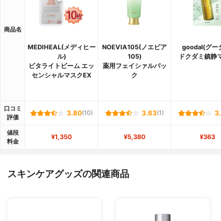
商品名
MEDIHEAL(メディヒー
NOEVIA105(ノエビア
goodal(グー
ル)
105)
ドクダミ鎮静
ビタライトビーム エッ
薬用フェイシァルパッ
センシャルマスクEX
ク
口コミ
3.80
(10)
3.63
(1)
3
評価
値段
¥1,350
¥5,380
¥363
料金
スキンケアグッズの関連商品