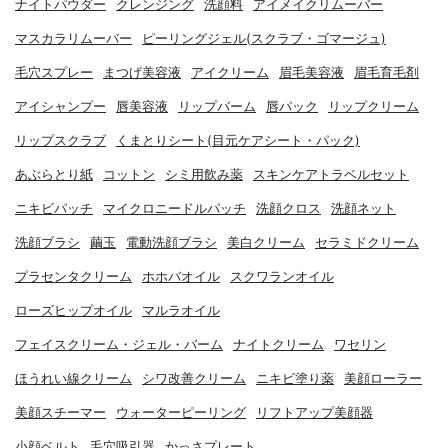
ナイトパウダー
クレンジング
洗顔料
アイメイクリムーバー
マスカラリムーバー
ピーリングジェル(スクラブ・ゴマージュ)
毛穴スプレー
まつげ美容液
アイクリーム
眉毛美容液
眉毛育毛剤
アイシャンプー
唇美容液
リップバーム
唇パック
リップクリーム
リップスクラブ
くまとりシート(目元ケアシート・パック)
あぶらとり紙
コットン
シミ用飲み薬
スキンケアトラベルセット
ニキビパッチ
マイクロニードルパッチ
洗顔クロス
洗顔ネット
洗顔ブラシ
繭玉
電動洗顔ブラシ
美白クリーム
セラミドクリーム
プラセンタクリーム
ホホバオイル
スクワランオイル
ローズヒップオイル
マルラオイル
フェイスクリーム・ジェル・バーム
ナイトクリーム
ワセリン
ほうれい線クリーム
シワ改善クリーム
ニキビ塗り薬
美顔ローラー
美顔スチーマー
ウォーターピーリング
リフトアップ美顔器
小顔ベルト
毛穴吸引器
かっさプレート