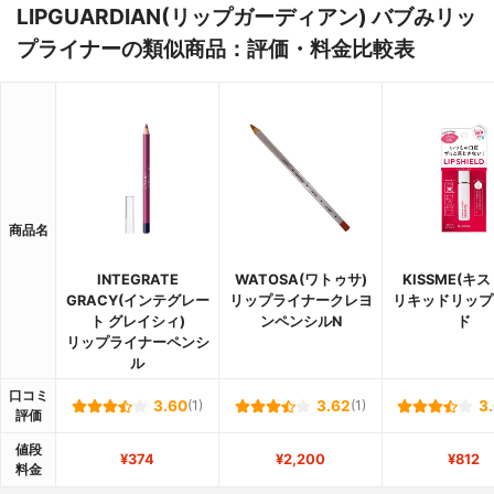
LIPGUARDIAN(リップガーディアン) バブみリッ
プライナーの類似商品：評価・料金比較表
商品名
INTEGRATE
WATOSA(ワトゥサ)
KISSME(キ
GRACY(インテグレー
リップライナークレヨ
リキッドリップ
ト グレイシィ)
ンペンシルN
ド
リップライナーペンシ
ル
口コミ
3.60
(1)
3.62
(1)
3
評価
値段
¥374
¥2,200
¥812
料金