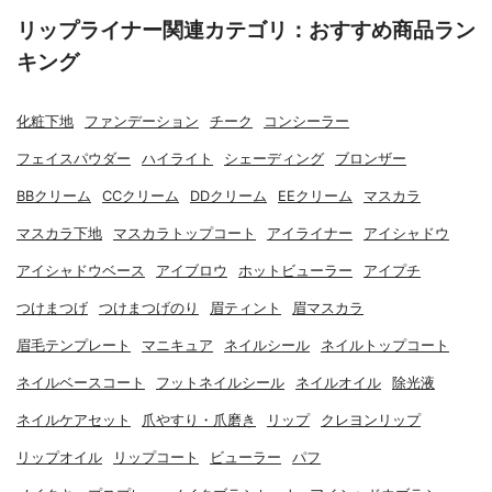
リップライナー関連カテゴリ：おすすめ商品ラン
キング
化粧下地
ファンデーション
チーク
コンシーラー
フェイスパウダー
ハイライト
シェーディング
ブロンザー
BBクリーム
CCクリーム
DDクリーム
EEクリーム
マスカラ
マスカラ下地
マスカラトップコート
アイライナー
アイシャドウ
アイシャドウベース
アイブロウ
ホットビューラー
アイプチ
つけまつげ
つけまつげのり
眉ティント
眉マスカラ
眉毛テンプレート
マニキュア
ネイルシール
ネイルトップコート
ネイルベースコート
フットネイルシール
ネイルオイル
除光液
ネイルケアセット
爪やすり・爪磨き
リップ
クレヨンリップ
リップオイル
リップコート
ビューラー
パフ