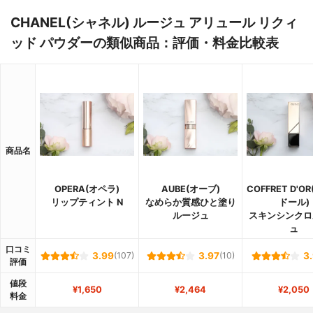
CHANEL(シャネル) ルージュ アリュール リクィ
ッド パウダーの類似商品：評価・料金比較表
商品名
OPERA(オペラ)
AUBE(オーブ)
COFFRET D'O
リップティント N
なめらか質感ひと塗り
ドール)
ルージュ
スキンシンクロ
ュ
口コミ
3.99
(107)
3.97
(10)
3
評価
値段
¥1,650
¥2,464
¥2,050
料金