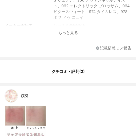
ォリュプテ、960 アヴァンギャルディス
ト、962 エレクトリック ブロッサム、964
ビタースウィート、974 タイムレス、978
ボワ ドゥ ニュイ
メーカー会社名
シャネル合同会社
もっと見る
容量
9ml
香り
香料使用
記載情報ミス報告
クチコミ・評判(2)
桜羽