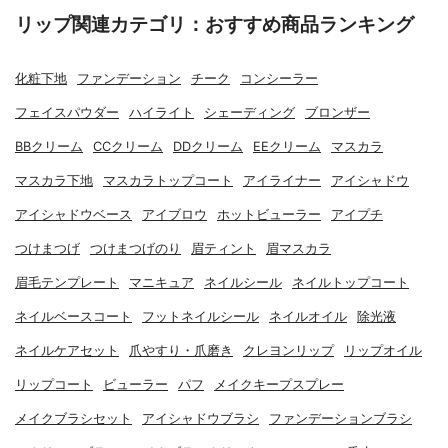
リップ関連カテゴリ：おすすめ商品ランキング
化粧下地
ファンデーション
チーク
コンシーラー
フェイスパウダー
ハイライト
シェーディング
ブロンザー
BBクリーム
CCクリーム
DDクリーム
EEクリーム
マスカラ
マスカラ下地
マスカラトップコート
アイライナー
アイシャドウ
アイシャドウベース
アイブロウ
ホットビューラー
アイプチ
つけまつげ
つけまつげのり
眉ティント
眉マスカラ
眉毛テンプレート
マニキュア
ネイルシール
ネイルトップコート
ネイルベースコート
フットネイルシール
ネイルオイル
除光液
ネイルケアセット
爪やすり・爪磨き
クレヨンリップ
リップオイル
リップコート
ビューラー
パフ
メイクキープスプレー
メイクブラシセット
アイシャドウブラシ
ファンデーションブラシ