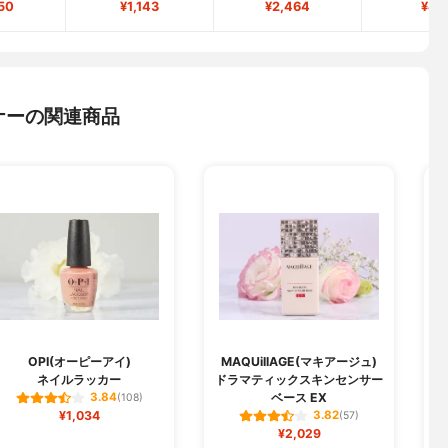
50
¥1,143
¥2,464
¥41
ナーの関連商品
OPI(オーピーアイ)
MAQUillAGE(マキアージュ)
ネイルラッカー
ドラマティックスキンセンサー
ベース EX
3.84
(108)
¥1,034
3.82
(57)
¥2,029