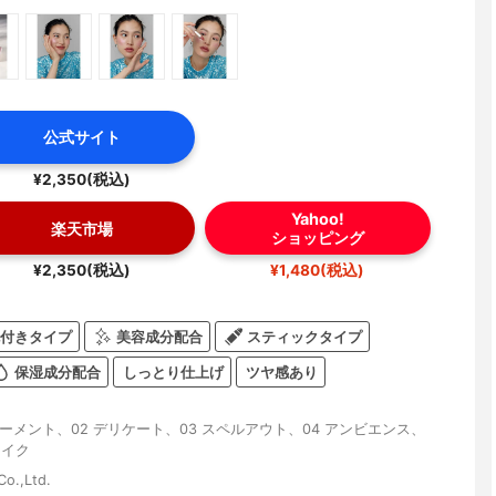
公式サイト
¥2,350(税込)
Yahoo!
楽天市場
ショッピング
¥2,350(税込)
¥1,480(税込)
付きタイプ
美容成分配合
スティックタイプ
保湿成分配合
しっとり仕上げ
ツヤ感あり
モーメント、02 デリケート、03 スペルアウト、04 アンビエンス、
ライク
o.,Ltd.