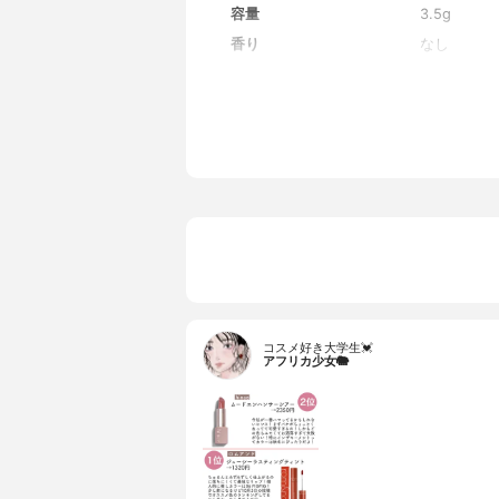
容量
3.5g
香り
なし
コスメ好き大学生💓
アフリカ少女🐘