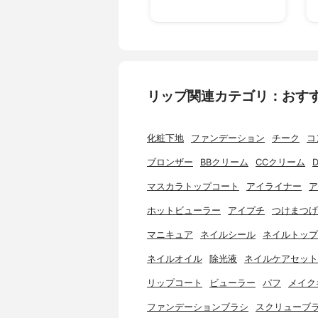
リップ関連カテゴリ：おす
化粧下地
ファンデーション
チーク
コ
ブロンザー
BBクリーム
CCクリーム
マスカラトップコート
アイライナー
ア
ホットビューラー
アイプチ
つけまつげ
マニキュア
ネイルシール
ネイルトップ
ネイルオイル
除光液
ネイルケアセット
リップコート
ビューラー
パフ
メイク
ファンデーションブラシ
スクリューブ