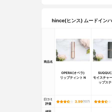
hince(ヒンス) ムード
商品名
OPERA(オペラ)
SUQQU
リップティント N
モイスチャー
ップステ
口コミ
3.99
(107)
評価
値段