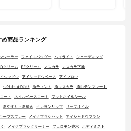
すめ商品ランキング
ンシーラー
フェイスパウダー
ハイライト
シェーディング
DDクリーム
EEクリーム
マスカラ
マスカラ下地
イシャドウ
アイシャドウベース
アイブロウ
つけまつげのり
眉ティント
眉マスカラ
眉毛テンプレート
コート
ネイルベースコート
フットネイルシール
爪やすり・爪磨き
クレヨンリップ
リップオイル
キープスプレー
メイクブラシセット
アイシャドウブラシ
ラシ
メイクブラシクリーナー
フェロモン香水
ボディミスト