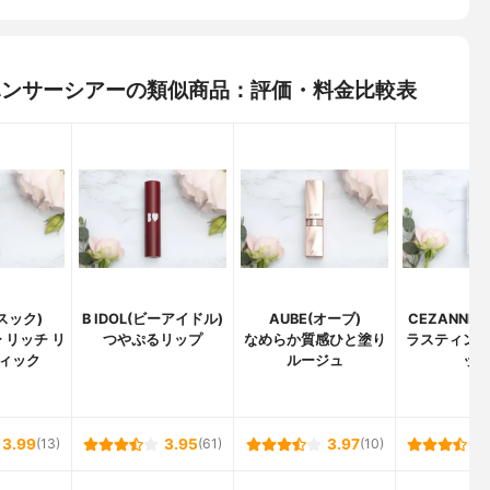
インハンサーシアーの類似商品：評価・料金比較表
(スック)
B IDOL(ビーアイドル)
AUBE(オーブ)
CEZANNE
 リッチ リ
つやぷるリップ
なめらか質感ひと塗り
ラスティン
ィック
ルージュ
ッ
3.99
(13)
3.95
(61)
3.97
(10)