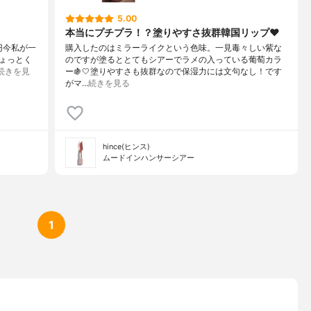
5.00
本当にプチプラ！？塗りやすさ抜群韓国リップ❤︎
0円今私が一
購入したのはミラーライクという色味。一見毒々しい紫な
ょっとく
のですが塗るととてもシアーでラメの入っている葡萄カラ
続きを見
ー🍇🤍塗りやすさも抜群なので保湿力には文句なし！です
がマ…
続きを見る
hince(ヒンス)
ムードインハンサーシアー
1