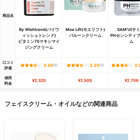
商品名
By Wishtrend(バイウ
Moe Lift(モエリフト)
SAM'U(サミ
ィッシュトレンド)
バルーンクリーム
PHセンシティ
ビタミン75マキシマイ
ム
ジングクリーム
口コミ
3.60
(1)
3.59
(1)
3.
評価
値段
¥2,320
¥2,500
¥2,706
料金
フェイスクリーム・オイルなどの関連商品