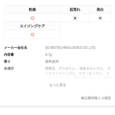
乾燥
肌荒れ
美白
エイジングケア
メーカー会社名
SD BIOTECHNOLOGIES CO.,LTD.
内容量
9.7g
香り
香料使用
全成分
精製水、グリセリン、 塩化カルシウム、 ロ
ーカストビーンガム、キサンタンガム、 ナ
イアシンアミド、 加水分解コラーゲン (119
00ppm)、 グルタチオン (10000ppm)、
もっと見る
1、 2-ヘキサンジオール、ヒドロキシアセ
トフェノン、ペンチレングリコール、トチ
ャ カ、 PEG-60水添ヒマシ油、合成フルオ
記載情報ミス報告
ロフロゴパイト、 酸化チタン (C177891)、
酸化鉄 (C177491)、 酸化スズ、エチルヘキ
シ ルグリセリン、 アデノシン、 EDTA-2N