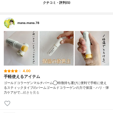
a、 ヒドロキシエチルセルロース、ムクゲ
クチコミ・評判(5)
皮エキス、 アセチルヘキサペプチド-8、 ア
セチルテトラペプチド-2、 トリペプチド-1
銅、 ヘキサペプチド-9、ノナペプチド-1、
オリゴペプチド-29、 パルミト イルペンタ
mana.mana.78
ペプチド-4、 バルミトイルテトラペプチ
ド-7、 パルミトイルトリペプチド-1、 トリ
ペプチド-1、 金(3ppm)、 ヒア ルロン酸、
加水分解ヒアルロン酸、ヒアルロン酸Na、
加水分解ヒアルロン酸Na、 ヒアルロン酸
K、 アセチルヒアルロン酸N a、ヒアルロン
酸ヒドロキシプロピルトリモニウム、 (PEG
-9 ジグリシジルエーテル/ヒアルロン酸Na)
クロスポリマー、 ヒアルロン酸ジメチルシ
ラノール、香料
4.00
手軽使えるアイテム
ゴールドコラーゲンマルチバーム◯特徴持ち運びに便利で手軽に使え
るスティックタイプのバームゴールドコラーゲンの力で保湿・ハリ・弾
力ケアがで…
続きを見る