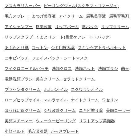
マスカラリムーバー
ピーリングジェル(スクラブ・ゴマージュ)
毛穴スプレー
まつげ美容液
アイクリーム
眉毛美容液
眉毛育毛剤
アイシャンプー
唇美容液
リップバーム
唇パック
リップクリーム
リップスクラブ
くまとりシート(目元ケアシート・パック)
あぶらとり紙
コットン
シミ用飲み薬
スキンケアトラベルセット
ニキビパッチ
フェイスパック・シートマスク
マイクロニードルパッチ
洗顔クロス
洗顔ネット
洗顔ブラシ
繭玉
電動洗顔ブラシ
美白クリーム
セラミドクリーム
プラセンタクリーム
ホホバオイル
スクワランオイル
ローズヒップオイル
マルラオイル
ナイトクリーム
ワセリン
ほうれい線クリーム
シワ改善クリーム
ニキビ塗り薬
美顔ローラー
美顔スチーマー
ウォーターピーリング
リフトアップ美顔器
小顔ベルト
毛穴吸引器
かっさプレート