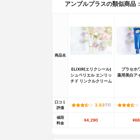
アンプルプラスの類似商品
商品名
ELIXIR(エリクシール)
プラセホ
シュペリエル エンリッ
薬用美白ア
チド リンクルクリーム
口コミ
3.93
(15)
評価
値段
¥4,290
¥68
料金