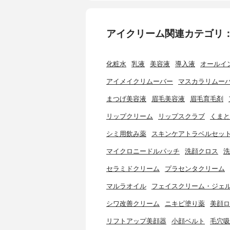
アイクリーム関連カテゴリ
化粧水
乳液
美容液
導入液
オールイ
アイメイクリムーバー
マスカラリムー
まつげ美容液
眉毛美容液
眉毛育毛剤
リップクリーム
リップスクラブ
くまと
シミ用飲み薬
スキンケアトラベルセッ
マイクロニードルパッチ
洗顔クロス
洗
セラミドクリーム
プラセンタクリーム
マルラオイル
フェイスクリーム・ジェ
シワ改善クリーム
ニキビ塗り薬
美顔ロ
リフトアップ美顔器
小顔ベルト
毛穴吸