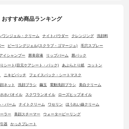
：おすすめ商品ランキング
ンワンジェル・クリーム
ナイトパウダー
クレンジング
洗顔料
バー
ピーリングジェル(スクラブ・ゴマージュ)
毛穴スプレー
アイシャンプー
唇美容液
リップバーム
唇パック
りシート(目元ケアシート・パック)
あぶらとり紙
コットン
ト
ニキビパッチ
フェイスパック・シートマスク
顔ネット
洗顔ブラシ
繭玉
電動洗顔ブラシ
美白クリーム
ホホバオイル
スクワランオイル
ローズヒップオイル
ル・バーム
ナイトクリーム
ワセリン
ほうれい線クリーム
ーラー
美顔スチーマー
ウォーターピーリング
引器
かっさプレート