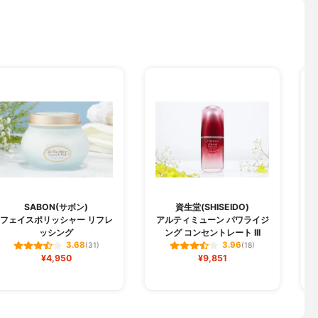
SABON(サボン)
資生堂(SHISEIDO)
フェイスポリッシャー リフレ
アルティミューン パワライジ
ッシング
ング コンセントレート III
3.68
3.96
(31)
(18)
¥4,950
¥9,851