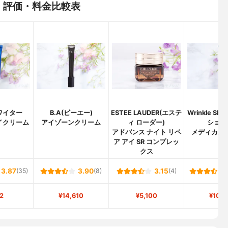
：評価・料金比較表
ワイター
B.A(ビーエー)
ESTEE LAUDER(エステ
Wrinkle Sh
イクリーム
アイゾーンクリーム
ィ ローダー)
ショッ
アドバンス ナイト リペ
メディカル 
ア アイ SR コンプレッ
クス
3.87
(35)
3.90
(8)
3.15
(4)
2
¥14,610
¥5,100
¥10,8