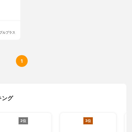
プルプラス
1
キング
2位
3位