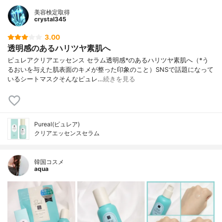
美容検定取得
crystal345
3.00
透明感のあるハリツヤ素肌へ
ピュレアクリアエッセンス セラム透明感*のあるハリツヤ素肌へ（*う
るおいを与えた肌表面のキメが整った印象のこと）SNSで話題になって
いるシートマスクそんなピュレ…
続きを見る
Pureal(ピュレア)
クリアエッセンスセラム
韓国コスメ
aqua