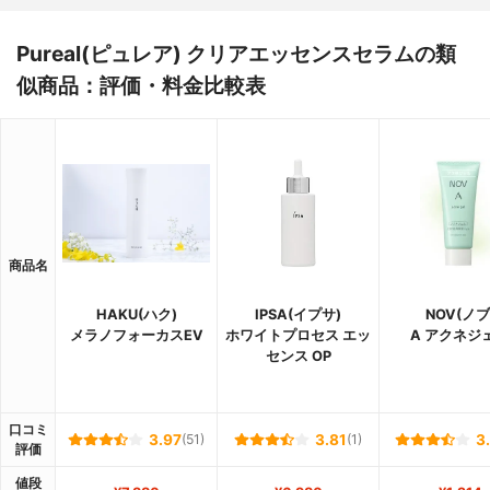
Pureal(ピュレア) クリアエッセンスセラムの類
似商品：評価・料金比較表
商品名
HAKU(ハク)
IPSA(イプサ)
NOV(ノブ
メラノフォーカスEV
ホワイトプロセス エッ
A アクネジ
センス OP
口コミ
3.97
(51)
3.81
(1)
3
評価
値段