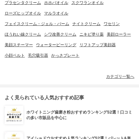
プラセンタクリーム
ホホバオイル
スクワランオイル
ローズヒップオイル
マルラオイル
フェイスクリーム・ジェル・バーム
ナイトクリーム
ワセリン
ほうれい線クリーム
シワ改善クリーム
ニキビ塗り薬
美顔ローラー
美顔スチーマー
ウォーターピーリング
リフトアップ美顔器
小顔ベルト
毛穴吸引器
かっさプレート
カテゴリ一覧へ
よく見られている人気おすすめ記事
ホワイトニング歯磨き粉おすすめランキング52選！口コミ
の多い市販品を中心に
アイシャドウおすすめ人気ランキング52選！パレット&単