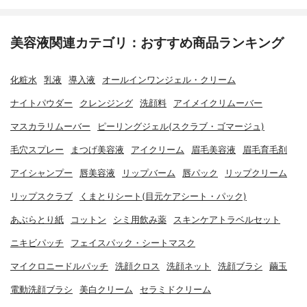
美容液関連カテゴリ：おすすめ商品ランキング
化粧水
乳液
導入液
オールインワンジェル・クリーム
ナイトパウダー
クレンジング
洗顔料
アイメイクリムーバー
マスカラリムーバー
ピーリングジェル(スクラブ・ゴマージュ)
毛穴スプレー
まつげ美容液
アイクリーム
眉毛美容液
眉毛育毛剤
アイシャンプー
唇美容液
リップバーム
唇パック
リップクリーム
リップスクラブ
くまとりシート(目元ケアシート・パック)
あぶらとり紙
コットン
シミ用飲み薬
スキンケアトラベルセット
ニキビパッチ
フェイスパック・シートマスク
マイクロニードルパッチ
洗顔クロス
洗顔ネット
洗顔ブラシ
繭玉
電動洗顔ブラシ
美白クリーム
セラミドクリーム