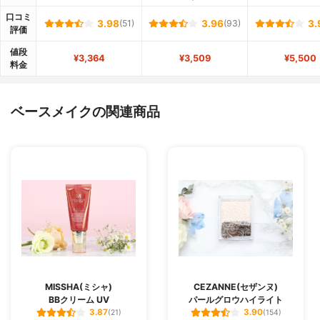
口コミ
3.98
(51)
3.96
(93)
3.
評価
値段
¥3,364
¥3,509
¥5,500
料金
ベースメイクの関連商品
MISSHA(ミシャ)
CEZANNE(セザンヌ)
BBクリーム UV
パールグロウハイライト
3.87
3.90
(21)
(154)