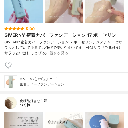
リリルシラン、カプリリルグリコール、ポ
リリシノレイン酸ポリグリセリル-6、(アク
リレーツ／アクリル酸ステアリル／メタク
リル酸ジメチコン)コポリマー、水酸化Al、
カプリル酸グリセリル、エチルヘキシルグ
5.00
リセリン、アデノシン、トコフェロール、1,
GIVERNY 密着カバーファンデーション 17 ポーセリン
2-ヘキサンジオール、香料、黄色酸化鉄、
赤色酸化鉄、黒酸化鉄
GIVERNY密着カバーファンデーション17 ポーセリンテクスチャーはサ
ラッとしていて少量でも伸びて使いやすいです。外はサラサラ肌(外は
サラッと中はしっとり)の…
続きを見る
GIVERNY(ジヴェルニー)
密着カバーファンデーション
化粧品好きな主婦
つくね