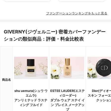
ファンデーションランキングをもっと見る
GIVERNY(ジヴェルニー) 密着カバーファンデー
ションの類似商品：評価・料金比較表
商品名
shu uemura(シュウ ウ
ESTEE LAUDER(エステ
Dior(ディオ
エムラ)
ィローダー)
スキン フォー
アンリミテッド ラステ
ダブル ウェア ステイ イ
クッショ
ィング フルイド
ン プレイス メークアッ
プ