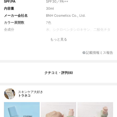
SPF/PA
SPF30／PA++
内容量
30ml
メーカー会社名
BNH Cosmetics Co., Ltd.
カラー展開数
7色
全成分
水、シクロペンタシロキサン、二酸化チタ
ン、グリセリン、イソドデカン、炭酸ジカ
もっと見る
プリリル、ブチレングリコール、エタノー
ル、トリ(カプリル／カプリン酸)グリセリ
ル、(カプリル／カプリン酸)ヤシアルキル、
記載情報ミス報告
ラウリルPEG-10トリス(トリメチルシロキ
シ)シリルエチルジメチコン、メタクリル酸
メチルクロスポリマー、カプリリルメチコ
ン、テトライソステアリン酸ペンタエリス
クチコミ・評判(6)
リチル、ジステアルジモニウムヘクトライ
ト、硫酸マグネシウム、ラッパズイセン花
エキス、マドンナリリー根エキス、イリス
ベルシコロルエキス、エーデルワイス花／
スキンケア大好き
葉エキス、ハス花エキス、バラエキス、ソ
トラネコ
ケイ花／葉エキス、フリージアエキス、 酸
化亜鉛、(ジメチコン／ビニルジメチコン)ク
ロスポリマー、ジメチコン、イソステアリ
ン酸ポリグリセリル-4、トリエトキシカプ