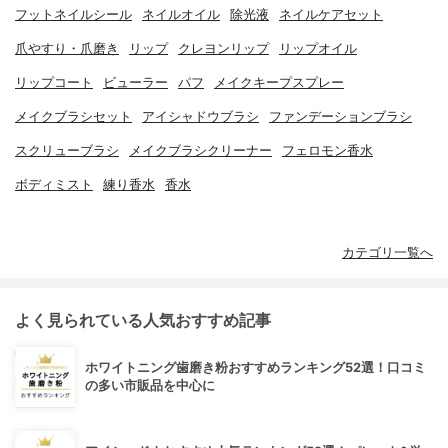
フットネイルシール
ネイルオイル
除光液
ネイルケアセット
爪やすり・爪磨き
リップ
クレヨンリップ
リップオイル
リップコート
ビューラー
パフ
メイクキープスプレー
メイクブラシセット
アイシャドウブラシ
ファンデーションブラシ
スクリューブラシ
メイクブラシクリーナー
フェロモン香水
ボディミスト
練り香水
香水
カテゴリ一覧へ
よく見られている人気おすすめ記事
ホワイトニング歯磨き粉おすすめランキング52選！口コミ
の多い市販品を中心に