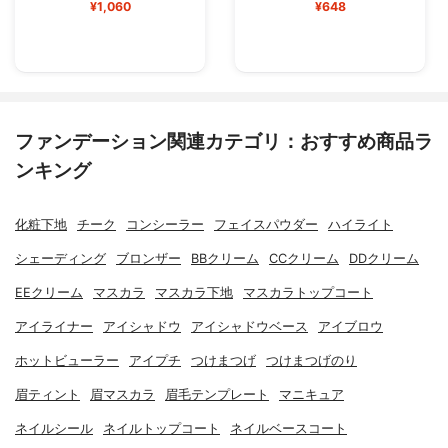
¥1,060
¥648
ファンデーション関連カテゴリ：おすすめ商品ラ
ンキング
化粧下地
チーク
コンシーラー
フェイスパウダー
ハイライト
シェーディング
ブロンザー
BBクリーム
CCクリーム
DDクリーム
EEクリーム
マスカラ
マスカラ下地
マスカラトップコート
アイライナー
アイシャドウ
アイシャドウベース
アイブロウ
ホットビューラー
アイプチ
つけまつげ
つけまつげのり
眉ティント
眉マスカラ
眉毛テンプレート
マニキュア
ネイルシール
ネイルトップコート
ネイルベースコート