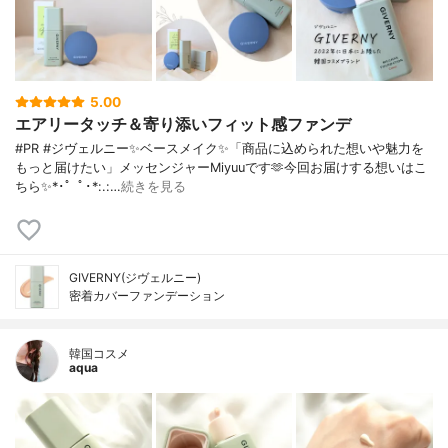
5.00
エアリータッチ＆寄り添いフィット感ファンデ
#PR #ジヴェルニー✨ベースメイク✨「商品に込められた想いや魅力を
もっと届けたい」メッセンジャーMiyuuです🫶今回お届けする想いはこ
ちら✨*･゜ﾟ･*:.:…
続きを見る
GIVERNY(ジヴェルニー)
密着カバーファンデーション
韓国コスメ
aqua