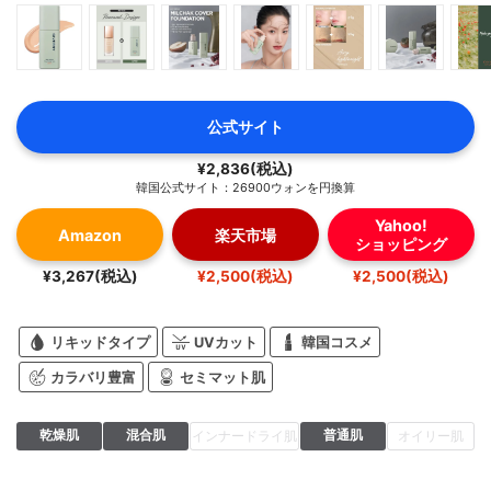
公式サイト
¥2,836(税込)
韓国公式サイト：26900ウォンを円換算
Yahoo!
Amazon
楽天市場
ショッピング
¥3,267(税込)
¥2,500(税込)
¥2,500(税込)
リキッドタイプ
UVカット
韓国コスメ
カラバリ豊富
セミマット肌
乾燥肌
混合肌
普通肌
インナードライ肌
オイリー肌