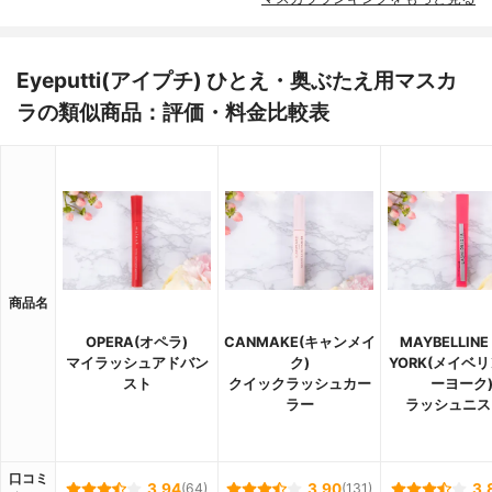
Eyeputti(アイプチ) ひとえ・奥ぶたえ用マスカ
ラの類似商品：評価・料金比較表
商品名
OPERA(オペラ)
CANMAKE(キャンメイ
MAYBELLINE
マイラッシュアドバン
ク)
YORK(メイベリ
スト
クイックラッシュカー
ーヨーク
ラー
ラッシュニス
口コミ
3.94
(64)
3.90
(131)
3.