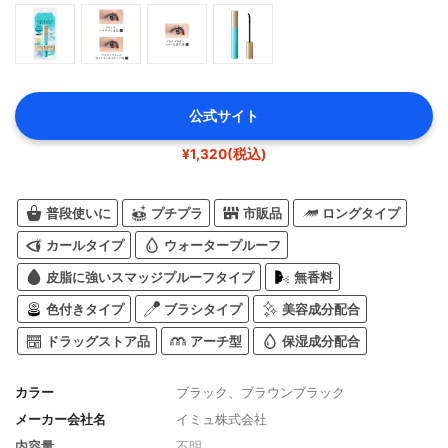
公式サイト
¥1,320(税込)
普段使いに
プチプラ
市販品
ロングタイプ
カールタイプ
ウォータープルーフ
皮脂に強いスマッジプルーフタイプ
無香料
色付きタイプ
ブラシタイプ
美容成分配合
ドラッグストア品
アーチ型
保湿成分配合
カラー
ブラック、ブラウンブラック
メーカー会社名
イミュ株式会社
内容量
不明