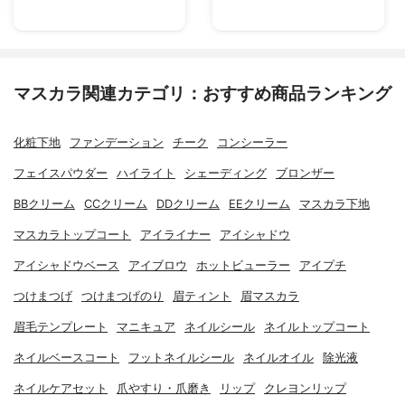
マスカラ関連カテゴリ：おすすめ商品ランキング
化粧下地
ファンデーション
チーク
コンシーラー
フェイスパウダー
ハイライト
シェーディング
ブロンザー
BBクリーム
CCクリーム
DDクリーム
EEクリーム
マスカラ下地
マスカラトップコート
アイライナー
アイシャドウ
アイシャドウベース
アイブロウ
ホットビューラー
アイプチ
つけまつげ
つけまつげのり
眉ティント
眉マスカラ
眉毛テンプレート
マニキュア
ネイルシール
ネイルトップコート
ネイルベースコート
フットネイルシール
ネイルオイル
除光液
ネイルケアセット
爪やすり・爪磨き
リップ
クレヨンリップ