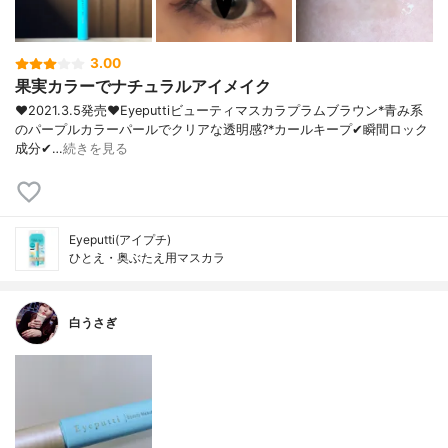
3.00
果実カラーでナチュラルアイメイク
❤︎2021.3.5発売❤︎Eyeputtiビューティマスカラプラムブラウン*青み系
のパープルカラーパールでクリアな透明感?*カールキープ✔︎瞬間ロック
成分✔︎…
続きを見る
Eyeputti(アイプチ)
ひとえ・奥ぶたえ用マスカラ
白うさぎ