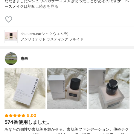
ただきました♡シュウのカラーコスメは使ったことがあるのですが、ベ
ースメイクは初め…
続きを見る
shu uemura(シュウ ウエムラ)
アンリミテッド ラスティング フルイド
恵未
5.00
574番使用しました。
あなたの個性や素肌美を輝かせる、素肌美ファンデーション。薄軽テク