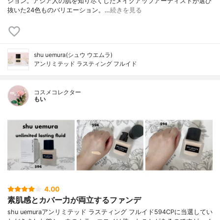
ション。アジア人の肌を知り尽くしたメイクアップアーティストが選び
抜いた24色ものバリエーション。…
続きを見る
shu uemura(シュウ ウエムラ)
アンリミテッド ラスティング フルイド
コスメコレクター
もい
4.00
素肌感とカバー力が両立するファンデ
shu uemuraアンリミテッド ラスティング フルイド594CPに当選してい