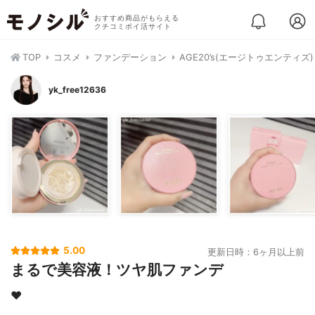
おすすめ商品がもらえる
クチコミポイ活サイト
TOP
コスメ
ファンデーション
AGE20’s(エージトゥエンティ
yk_free12636
5.00
更新日時：6ヶ月以上前
まるで美容液！ツヤ肌ファンデ
❤︎