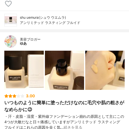
shu uemura(シュウ ウエムラ)
アンリミテッド ラスティング フルイド
美容ブロガー
ゆあ
3.00
いつものように簡単に塗っただけなのに毛穴や肌の粗さが
なめらかに😉
・汗・皮脂・湿度・紫外線ファンデーション崩れの原因として主にこの
4つが大敵だなと日々痛感していますがアンリミテッド ラスティング
フルイドはこれらの原因を全く気…
続きを見る