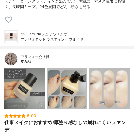
スチャーとロングラスティング処方で、汗や湿度・マスク着用にも強
く、長時間キープ。24色展開でどん…
続きを見る
shu uemura(シュウ ウエムラ)
アンリミテッド ラスティング フルイド
アラフォー会社員
かんな
5.00
仕事メイクにおすすめ!厚塗り感なしの崩れにくいファン
デ