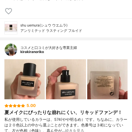
shu uemura(シュウ ウエムラ)
アンリミテッド ラスティング フルイド
コスメと口コミが大好きな専業主婦
kirakiranoriko
5.00
夏メイクにぴったりな崩れにくい、リキッドファンデ！
私が使用しているカラーは、574(やや明るめ）です。ちなみに、カラー
は２０色以上の中から選ぶことができます。色番号は３桁になってい
て、左が色相（色味）、真ん中が…
続きを見る