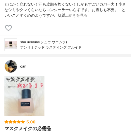
とにかく崩れない！汗も皮脂も怖くない！しかもすごいカバー力！小さ
なシミやクマくらいならコンシーラーいらずです。お直しも不要。…と
いいことずくめのようですが、肌質…
続きを見る
shu uemura(シュウ ウエムラ)
アンリミテッド ラスティング フルイド
can
5.00
マスクメイクの必需品