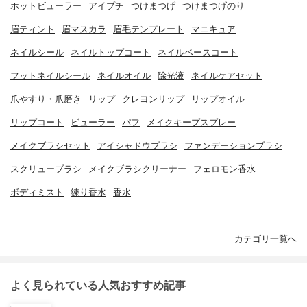
ホットビューラー
アイプチ
つけまつげ
つけまつげのり
眉ティント
眉マスカラ
眉毛テンプレート
マニキュア
ネイルシール
ネイルトップコート
ネイルベースコート
フットネイルシール
ネイルオイル
除光液
ネイルケアセット
爪やすり・爪磨き
リップ
クレヨンリップ
リップオイル
リップコート
ビューラー
パフ
メイクキープスプレー
メイクブラシセット
アイシャドウブラシ
ファンデーションブラシ
スクリューブラシ
メイクブラシクリーナー
フェロモン香水
ボディミスト
練り香水
香水
カテゴリ一覧へ
よく見られている人気おすすめ記事