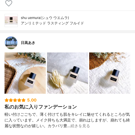
shu uemura(シュウ ウエムラ)
アンリミテッド ラスティング フルイド
日高あき
5.00
私のお気に入りファンデーション
軽い付けごごちで、薄く付けても肌をキレイに魅せてくれるところが気
に入っています。メイク持ちも大満足で、崩れはしますが、崩れても綺
麗な状態なのが嬉しい。カラバリ豊…
続きを見る