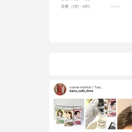
容量（2剤・B剤）
66ml
放置時間
20分
cosme monitor / Trav…
kana_cafe_time