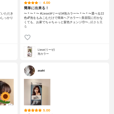
4.00
簡単に出来る！
せていただき
〜＊〜＊〜 #Liese(#リーゼ)#泡カラー〜＊〜＊〜選べる22
jpしっかり
色🌈泡をもみこむだけで簡単ヘアカラー✨美容院に行かな
くても、お家でちゃちゃっと髪色チェンジ🥺〜…
続きを見
る
Liese(リーゼ)
泡カラー
asahi
5.00