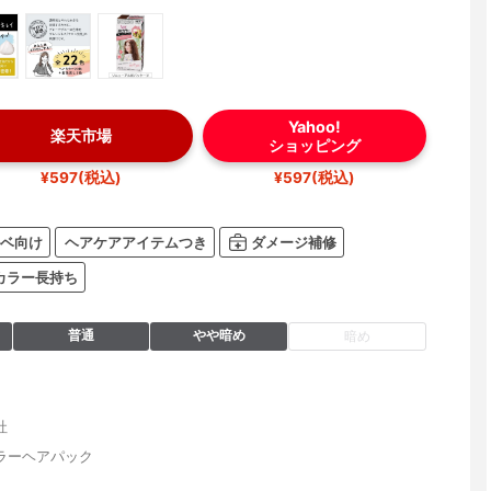
Yahoo!
楽天市場
ショッピング
¥597(税込)
¥597(税込)
ベ向け
ヘアケアアイテムつき
ダメージ補修
カラー長持ち
普通
やや暗め
暗め
社
ラーヘアパック