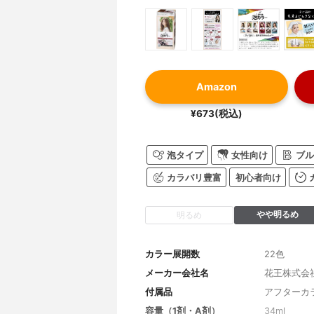
Amazon
¥673(税込)
泡タイプ
女性向け
ブル
カラバリ豊富
初心者向け
やや明るめ
明るめ
カラー展開数
22色
メーカー会社名
花王株式会
付属品
アフターカ
容量（1剤・A剤）
34ml