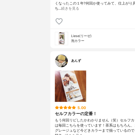
くなったこの１年?何回か使ってみて、仕上がり
ち…
続きを見る
Liese(リーゼ)
泡カラー
あんず
5.00
セルフカラーの定番！
もう何回リピしたかわかりません（笑）セルフカ
は毎回こちらを使っています！茶系はもちろん、
グレージュなど今どきカラーまで揃っているので