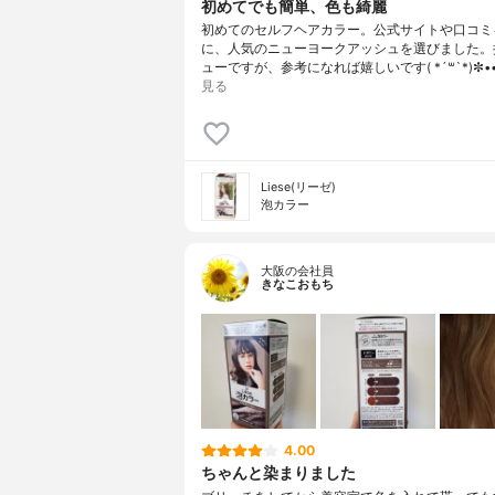
初めてでも簡単、色も綺麗
初めてのセルフヘアカラー。公式サイトや口コミ
に、人気のニューヨークアッシュを選びました。
ューですが、参考になれば嬉しいです( *´꒳`*)✼••
見る
Liese(リーゼ)
泡カラー
大阪の会社員
きなこおもち
4.00
ちゃんと染まりました