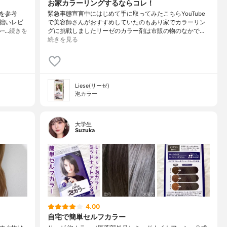
お家カラーリングするならコレ！
を参考
緊急事態宣言中にはじめて手に取ってみたこちらYouTube
拙いレビ
で美容師さんがおすすめしていたのもあり家でカラーリン
┈…
続きを
グに挑戦しましたリーゼのカラー剤は市販の物のなかで…
続きを見る
Liese(リーゼ)
泡カラー
大学生
Suzuka
4.00
自宅で簡単セルフカラー