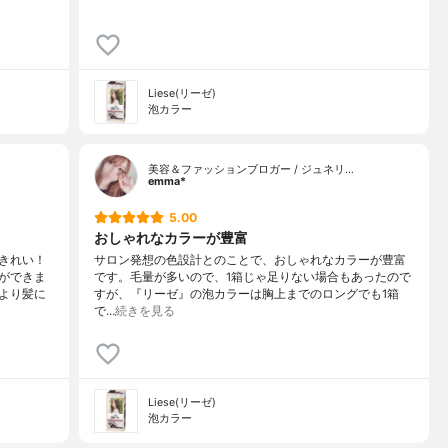
Liese(リーゼ)
泡カラー
美容＆ファッションブロガー / ジュネリ…
emma*
5.00
おしゃれなカラーが豊富
きれい！
サロン発想の色設計とのことで、おしゃれなカラーが豊富
ができま
です。毛量が多いので、1箱じゃ足りない場合もあったので
より髪に
すが、『リーゼ』の泡カラーは胸上までのロングでも1箱
で…
続きを見る
Liese(リーゼ)
泡カラー