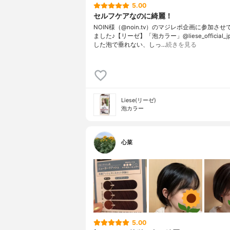
5.00
セルフケアなのに綺麗！
NOIN様（@noin.tv）のマジレポ企画に参加さ
ました♪【リーゼ】「泡カラー」@liese_official_
した泡で垂れない、しっ…
続きを見る
Liese(リーゼ)
泡カラー
心菜
5.00