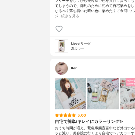
ブリーチをしてから美容室で色を入れて貰っても
てしまうので、節約のために初めて自宅染めをし
なるべく落ち着いた暗い色に染めたくて今回｢ソ
ジ…
続きを見る
Liese(リーゼ)
泡カラー
Kor
5.00
自宅で簡単❕キレイにカラーリング✨
おうち時間が増え、緊急事態宣言中など外出する
ッと減り、美容院に行くより自宅でヘアカラーす