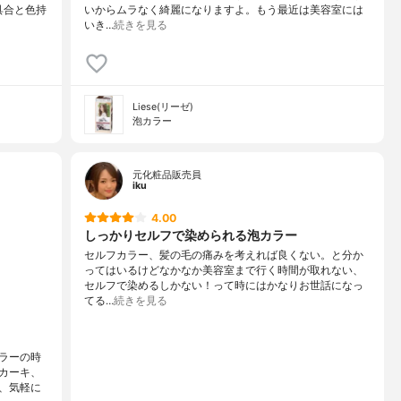
具合と色持
いからムラなく綺麗になりますよ。もう最近は美容室には
いき…
続きを見る
Liese(リーゼ)
泡カラー
元化粧品販売員
iku
4.00
しっかりセルフで染められる泡カラー
セルフカラー、髪の毛の痛みを考えれば良くない。と分か
ってはいるけどなかなか美容室まで行く時間が取れない、
セルフで染めるしかない！って時にはかなりお世話になっ
てる…
続きを見る
ラーの時
カーキ、
、気軽に