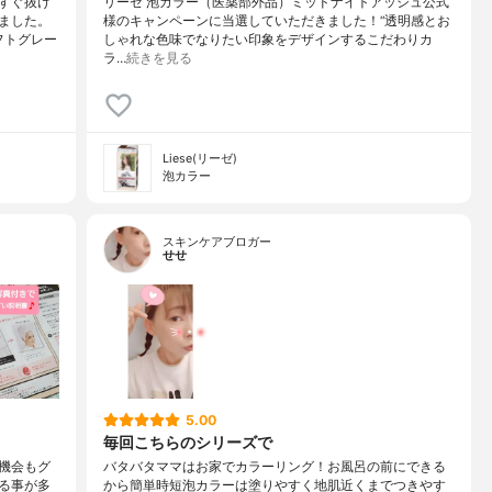
すぐ抜け
リーゼ 泡カラー（医薬部外品）ミッドナイトアッシュ公式
ました。
様のキャンペーンに当選していただきました！“透明感とお
フトグレー
しゃれな色味でなりたい印象をデザインするこだわりカ
ラ…
続きを見る
Liese(リーゼ)
泡カラー
スキンケアブロガー
せせ
5.00
毎回こちらのシリーズで
機会もグ
バタバタママはお家でカラーリング！お風呂の前にできる
る事が多
から簡単時短泡カラーは塗りやすく地肌近くまでつきやす