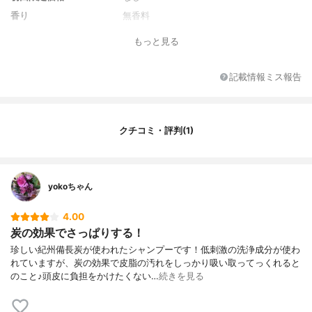
香り
無香料
全成分
水、ココイルグルタミン酸TEA、コカミド
もっと見る
メチルMEA、グリセリン、ラウリルベタイ
ン、セテアレス-60ミリスチルグリコール、
塩化Na、炭、オタネニンジン根エキス、ヒ
記載情報ミス報告
アルロン酸Na、海水、ヒキオコシ葉/茎エキ
ス、1,2-ヘキサンジオール、グリチルリチン
酸2K、ラウリン酸ポリグリセリル-2、カプ
リン酸グリセリル、ラウリン酸ポリグリセ
クチコミ・評判(1)
リル-10、BG
yokoちゃん
4.00
炭の効果でさっぱりする！
珍しい紀州備長炭が使われたシャンプーです！低刺激の洗浄成分が使わ
れていますが、炭の効果で皮脂の汚れをしっかり吸い取ってっくれると
のこと♪頭皮に負担をかけたくない…
続きを見る