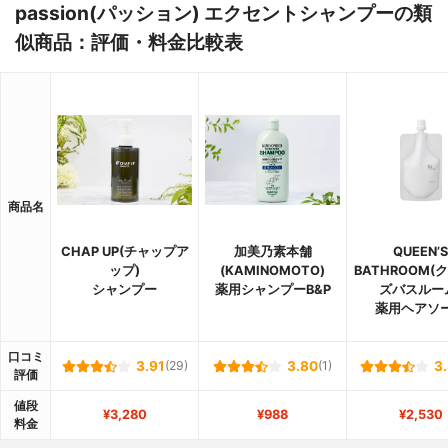
passion(パッション) エクセントシャンプーの類
似商品：評価・料金比較表
商品名
CHAP UP(チャップア
加美乃素本舗
QUEEN’S
ップ)
(KAMINOMOTO)
BATHROOM(
シャンプー
薬用シャンプーB&P
ズバスルー
薬用ヘアソ
口コミ
3.91
(29)
3.80
(1)
3
評価
値段
¥3,280
¥988
¥2,530
料金