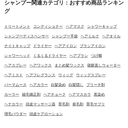
シャンプー関連カテゴリ：おすすめ商品ランキン
グ
トリートメント
コンディショナー
ヘアマスク
シャワーキャップ
シャンプーディスペンサー
シャンプー手袋
ヘアミルク
ヘアオイル
ナイトキャップ
ドライヤー
ヘアアイロン
ブラシアイロン
シャワーヘッド
くるくるドライヤー
ヘアブラシ
つげ櫛
ヘアスプレー
ヘアワックス
まとめ髪ワックス
寝癖直しウォーター
ヘアミスト
ヘアフレグランス
ウィッグ
ウィッグスプレー
パーマムース
ヘアカラー
白髪染め
白髪隠し
ブリーチ剤
カーラー
縮毛矯正剤
ヘアチョーク
ヘアマスカラ
黒染め
ヘナカラー
頭皮マッサージ器
育毛剤
発毛剤
育毛サプリ
増毛パウダー
頭皮ケアローション