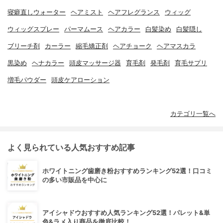
寝癖直しウォーター
ヘアミスト
ヘアフレグランス
ウィッグ
ウィッグスプレー
パーマムース
ヘアカラー
白髪染め
白髪隠し
ブリーチ剤
カーラー
縮毛矯正剤
ヘアチョーク
ヘアマスカラ
黒染め
ヘナカラー
頭皮マッサージ器
育毛剤
発毛剤
育毛サプリ
増毛パウダー
頭皮ケアローション
カテゴリ一覧へ
よく見られている人気おすすめ記事
ホワイトニング歯磨き粉おすすめランキング52選！口コミ
の多い市販品を中心に
アイシャドウおすすめ人気ランキング52選！パレット&単
色&ラメ入り商品を徹底比較！