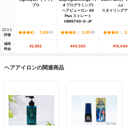
プロ
オプログラミング)
ム)
ヘアビューロン 4D
スタイリングア
Plus ストレート
HBRST4D-G-JP
口コミ
3.89
(3)
3.85
(9)
3
評価
値段
¥2,852
¥49,500
¥19,440
料金
ヘアアイロンの関連商品