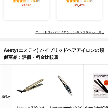
3.94
3.85
(1)
(1)
¥7,890
¥5,478
コードレスヘアアイロンランキングをもっと見る
Aesty(エスティ) ハイブリッドヘアアイロンの類
似商品：評価・料金比較表
商品名
Agetuya(アゲツヤ)
Bioprogramming(バイ
Glam Palm(