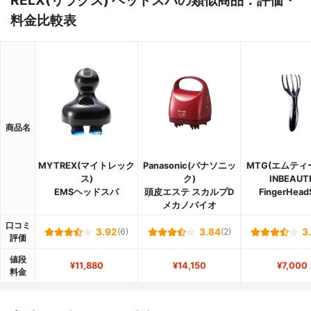
RELX(リラクス) ヘッドスパの類似商品：評価・
料金比較表
商品名
MYTREX(マイトレック
Panasonic(パナソニッ
MTG(エムティ
ス)
ク)
INBEAUT
EMSヘッドスパ
頭皮エステ スカルプD
FingerHead
メカノバイオ
口コミ
3.92
(6)
3.84
(2)
3
評価
値段
¥11,880
¥14,150
¥7,000
料金