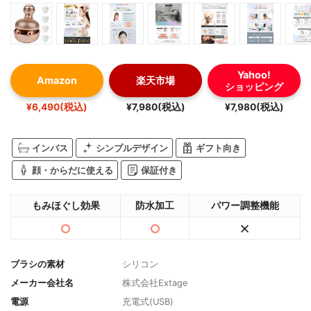
Yahoo!
Amazon
楽天市場
ショッピング
¥6,490(税込)
¥7,980(税込)
¥7,980(税込)
インバス
シンプルデザイン
ギフト向き
顔・からだに使える
保証付き
もみほぐし効果
防水加工
パワー調整機能
ブラシの素材
シリコン
メーカー会社名
株式会社Extage
電源
充電式(USB)