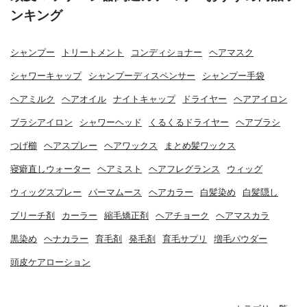
ンキング
シャンプー
トリートメント
コンディショナー
ヘアマスク
シャワーキャップ
シャンプーディスペンサー
シャンプー手袋
ヘアミルク
ヘアオイル
ナイトキャップ
ドライヤー
ヘアアイロン
ブラシアイロン
シャワーヘッド
くるくるドライヤー
ヘアブラシ
つげ櫛
ヘアスプレー
ヘアワックス
まとめ髪ワックス
寝癖直しウォーター
ヘアミスト
ヘアフレグランス
ウィッグ
ウィッグスプレー
パーマムース
ヘアカラー
白髪染め
白髪隠し
ブリーチ剤
カーラー
縮毛矯正剤
ヘアチョーク
ヘアマスカラ
黒染め
ヘナカラー
育毛剤
発毛剤
育毛サプリ
増毛パウダー
頭皮ケアローション