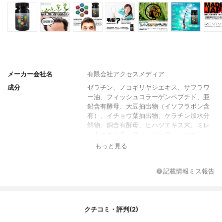
メーカー会社名
有限会社アクセスメディア
成分
ゼラチン、ノコギリヤシエキス、サフラワ
ー油、フィッシュコラーゲンペプチド、亜
鉛含有酵母、大豆抽出物（イソフラボン含
有）、イチョウ葉抽出物、ケラチン加水分
解物、銅含有酵母、ヒハツエキス末、ミレ
ットエキス末、フィーバーフューエキス
末、コエンザイムＱ10、メチルサルフォニ
もっと見る
ルメタン、グリセリン、ミツロウ、グリセ
リン脂肪酸エステル、カラメル色素、酵素
記載情報ミス報告
処理ヘスペリジン、Ｌ－シスチ ン、Ｌ－ア
ルギニン、パントテン酸カルシウム、抽出
ビタミンＥ、ビタミンＢ6、葉酸、Ｌ－リジ
ン塩酸塩、ビタミンＢ12
クチコミ・評判(2)
容量
90粒