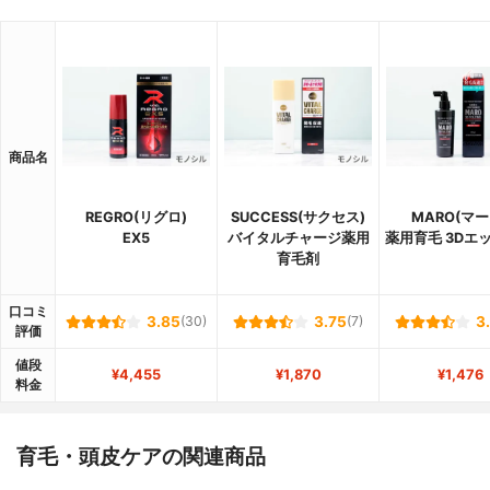
商品名
REGRO(リグロ)
SUCCESS(サクセス)
MARO(マー
EX5
バイタルチャージ薬用
薬用育毛 3Dエ
育毛剤
口コミ
3.85
(30)
3.75
(7)
3
評価
値段
¥4,455
¥1,870
¥1,476
料金
育毛・頭皮ケアの関連商品