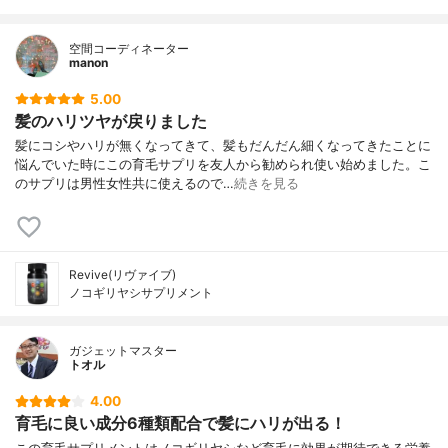
1日あたりの摂取量（目
3粒
安）
空間コーディネーター
manon
5.00
髪のハリツヤが戻りました
髪にコシやハリが無くなってきて、髪もだんだん細くなってきたことに
悩んでいた時にこの育毛サプリを友人から勧められ使い始めました。こ
のサプリは男性女性共に使えるので…
続きを見る
Revive(リヴァイブ)
ノコギリヤシサプリメント
ガジェットマスター
トオル
4.00
育毛に良い成分6種類配合で髪にハリが出る！