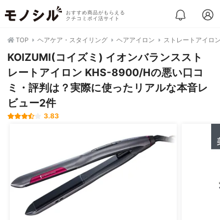
おすすめ商品がもらえる
クチコミポイ活サイト
TOP
ヘアケア・スタイリング
ヘアアイロン
ストレートアイロ
KOIZUMI(コイズミ) イオンバランススト
レートアイロン KHS-8900/Hの悪い口コ
ミ・評判は？実際に使ったリアルな本音レ
ビュー2件
3.83