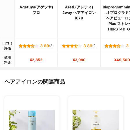
Agetuya(アゲツヤ)
Areti.(アレティ)
Bioprogramm
プロ
2way ヘアアイロン
オプログラミ
i679
ヘアビューロン
Plus スト
HBRST4D-G
口コミ
3.89
(3)
3.89
(2)
3
評価
値段
¥2,852
¥3,980
¥49,500
料金
ヘアアイロンの関連商品