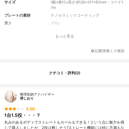
サイズ
(幅×奥行×高さ)約36×311×82mm・コード1.
7m
プレートの素材
ナノセラミックコーティング
重さ
370g
温度設定の幅
120〜200℃
もっと見る
最高温度
200℃
温度調整
20℃単位
記載情報ミス報告
温度設定の段階数
5段階
付属品
シリコンマット
機能
イオンバランステクノロジー・温度ロック
クチコミ・評判(2)
(5秒経過後)・自動電源OFF機能(約60分後)
特徴
海外対応
その他の特徴
なし
整理収納アドバイザー
堺しおり
3.00
1台1.5役・・・？
丸みのあるボディでストレートもカールもできる！という点に魅力を感
じて購入しましたが、2役は難しそう?ストレート機能には特に不満もな