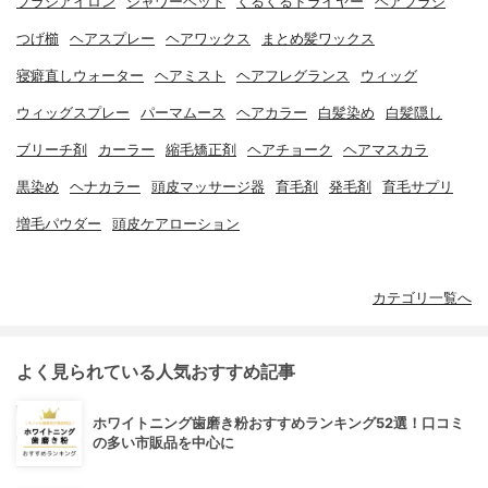
ブラシアイロン
シャワーヘッド
くるくるドライヤー
ヘアブラシ
つげ櫛
ヘアスプレー
ヘアワックス
まとめ髪ワックス
寝癖直しウォーター
ヘアミスト
ヘアフレグランス
ウィッグ
ウィッグスプレー
パーマムース
ヘアカラー
白髪染め
白髪隠し
ブリーチ剤
カーラー
縮毛矯正剤
ヘアチョーク
ヘアマスカラ
黒染め
ヘナカラー
頭皮マッサージ器
育毛剤
発毛剤
育毛サプリ
増毛パウダー
頭皮ケアローション
カテゴリ一覧へ
よく見られている人気おすすめ記事
ホワイトニング歯磨き粉おすすめランキング52選！口コミ
の多い市販品を中心に