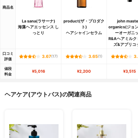
商品名
La sana(ラサーナ)
product(ザ・プロダク
john maste
海藻ヘアエッセンス し
ト)
organics(ジ
っとり
ヘアシャインセラム
ーオーガニッ
R&Aヘアミルク 
ズ&アプリコ
口コミ
3.67
(17)
3.65
(1)
3
評価
値段
¥5,016
¥2,200
¥3,515
料金
ヘアケア(アウトバス)の関連商品