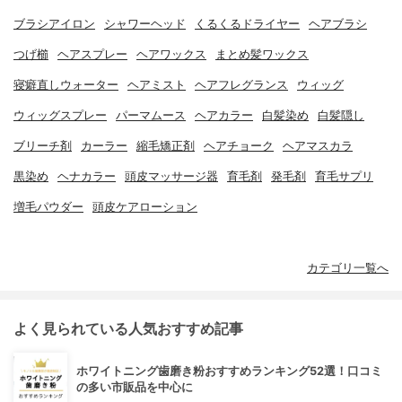
ブラシアイロン
シャワーヘッド
くるくるドライヤー
ヘアブラシ
つげ櫛
ヘアスプレー
ヘアワックス
まとめ髪ワックス
寝癖直しウォーター
ヘアミスト
ヘアフレグランス
ウィッグ
ウィッグスプレー
パーマムース
ヘアカラー
白髪染め
白髪隠し
ブリーチ剤
カーラー
縮毛矯正剤
ヘアチョーク
ヘアマスカラ
黒染め
ヘナカラー
頭皮マッサージ器
育毛剤
発毛剤
育毛サプリ
増毛パウダー
頭皮ケアローション
カテゴリ一覧へ
よく見られている人気おすすめ記事
ホワイトニング歯磨き粉おすすめランキング52選！口コミ
の多い市販品を中心に