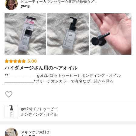
ビューティーカウンセラー☆化粧品販売☆メ…
yung
5.00
ハイダメージさん用のヘアオイル
**⁡________________⁡got2b(ゴットゥービー）⁡ボンディング・オイル
⁡________________⁡⁡⁡*ブリーチオンカラーで有名なブ…
続きを見る
got2b(ゴットゥービー)
ボンディング・オイル
スキンケア大好き