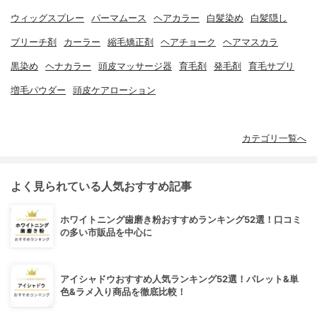
ウィッグスプレー
パーマムース
ヘアカラー
白髪染め
白髪隠し
ブリーチ剤
カーラー
縮毛矯正剤
ヘアチョーク
ヘアマスカラ
黒染め
ヘナカラー
頭皮マッサージ器
育毛剤
発毛剤
育毛サプリ
増毛パウダー
頭皮ケアローション
カテゴリ一覧へ
よく見られている人気おすすめ記事
ホワイトニング歯磨き粉おすすめランキング52選！口コミ
の多い市販品を中心に
アイシャドウおすすめ人気ランキング52選！パレット&単
色&ラメ入り商品を徹底比較！