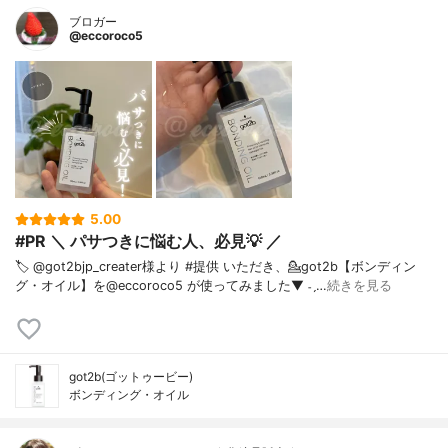
ブロガー
@eccoroco5
5.00
#PR ＼ パサつきに悩む人、必見💡 ／ ⁡
🏷️ @got2bjp_creater様より #提供 いただき、⁡💁got2b【ボンディン
グ・オイル】を@eccoroco5 が使ってみました⁡⁡▼⁡⁡⁡ ˗ˏ…
続きを見る
got2b(ゴットゥービー)
ボンディング・オイル