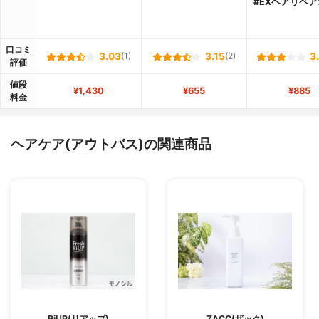
#EXヘアリペ
口コミ
3.03
(1)
3.15
(2)
3
評価
値段
¥1,430
¥655
¥885
料金
ヘアケア(アウトバス)の関連商品
RiUP(リアップ)
ZACC(ザック)