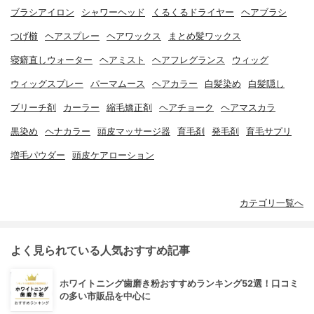
ブラシアイロン
シャワーヘッド
くるくるドライヤー
ヘアブラシ
つげ櫛
ヘアスプレー
ヘアワックス
まとめ髪ワックス
寝癖直しウォーター
ヘアミスト
ヘアフレグランス
ウィッグ
ウィッグスプレー
パーマムース
ヘアカラー
白髪染め
白髪隠し
ブリーチ剤
カーラー
縮毛矯正剤
ヘアチョーク
ヘアマスカラ
黒染め
ヘナカラー
頭皮マッサージ器
育毛剤
発毛剤
育毛サプリ
増毛パウダー
頭皮ケアローション
カテゴリ一覧へ
よく見られている人気おすすめ記事
ホワイトニング歯磨き粉おすすめランキング52選！口コミ
の多い市販品を中心に