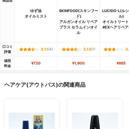
商品名
ゆず油
SKINFOOD(スキンフー
LUCIDO-L(
オイルミスト
ド)
ル)
アルガンオイル リペア
オイルトリート
プラス セラムインオイ
#EXヘアリペ
ル
口コミ
3.11
(4)
3.13
(1)
3
評価
値段
¥720
¥1,900
¥885
料金
ヘアケア(アウトバス)の関連商品