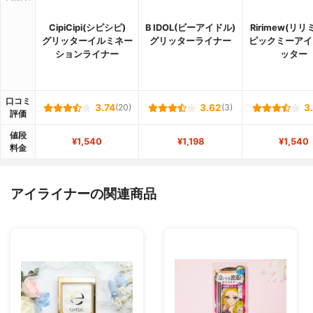
CipiCipi(シピシピ)
B IDOL(ビーアイドル)
Ririmew(リリ
グリッターイルミネー
グリッターライナー
ピックミーアイ
ションライナー
ッター
口コミ
3.74
(20)
3.62
(3)
3
評価
値段
¥1,540
¥1,198
¥1,540
料金
アイライナーの関連商品