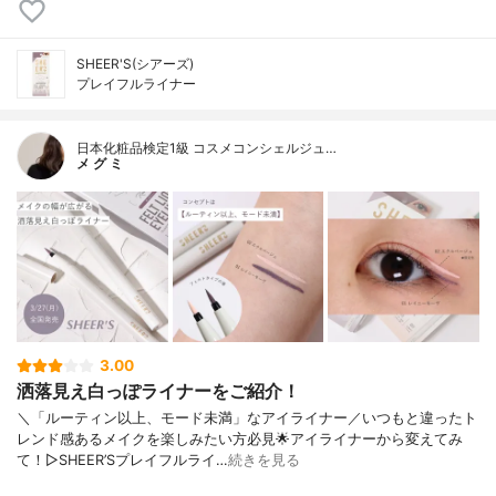
SHEER'S(シアーズ)
プレイフルライナー
日本化粧品検定1級 コスメコンシェルジュ…
メ グ ミ
3.00
洒落見え白っぽライナーをご紹介！
＼「ルーティン以上、モード未満」なアイライナー／いつもと違ったト
レンド感あるメイクを楽しみたい方必見🌟アイライナーから変えてみ
て！▷SHEER’Sプレイフルライ…
続きを見る