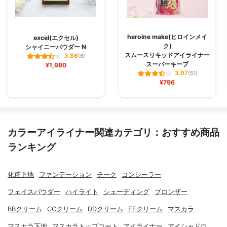
heroine make(ヒロインメイ
excel(エクセル)
ク)
シャイニーパウダー N
スムースリキッドアイライナー
3.86
(6)
スーパーキープ
¥1,980
3.97
(51)
¥796
カラーアイライナー関連カテゴリ：おすすめ商品
ランキング
化粧下地
ファンデーション
チーク
コンシーラー
フェイスパウダー
ハイライト
シェーディング
ブロンザー
BBクリーム
CCクリーム
DDクリーム
EEクリーム
マスカラ
マスカラ下地
マスカラトップコート
アイライナー
アイシャドウ