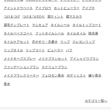
アイシャドウベース
アイブロウ
ホットビューラー
アイプチ
つけまつげ
つけまつげのり
眉ティント
眉マスカラ
眉毛テンプレート
マニキュア
ネイルシール
ネイルトップコート
ネイルベースコート
フットネイルシール
ネイルオイル
除光液
ネイルケアセット
爪やすり・爪磨き
リップ
クレヨンリップ
リップオイル
リップコート
ビューラー
パフ
メイクキープスプレー
メイクブラシセット
アイシャドウブラシ
ファンデーションブラシ
スクリューブラシ
メイクブラシクリーナー
フェロモン香水
ボディミスト
練り香水
香水
カテゴリ一覧へ