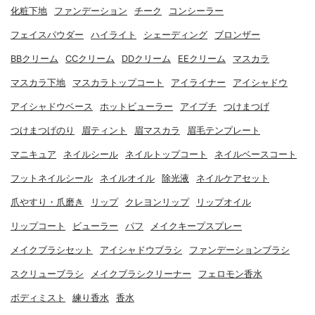
化粧下地
ファンデーション
チーク
コンシーラー
フェイスパウダー
ハイライト
シェーディング
ブロンザー
BBクリーム
CCクリーム
DDクリーム
EEクリーム
マスカラ
マスカラ下地
マスカラトップコート
アイライナー
アイシャドウ
アイシャドウベース
ホットビューラー
アイプチ
つけまつげ
つけまつげのり
眉ティント
眉マスカラ
眉毛テンプレート
マニキュア
ネイルシール
ネイルトップコート
ネイルベースコート
フットネイルシール
ネイルオイル
除光液
ネイルケアセット
爪やすり・爪磨き
リップ
クレヨンリップ
リップオイル
リップコート
ビューラー
パフ
メイクキープスプレー
メイクブラシセット
アイシャドウブラシ
ファンデーションブラシ
スクリューブラシ
メイクブラシクリーナー
フェロモン香水
ボディミスト
練り香水
香水