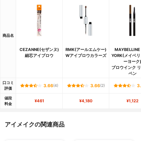
商品名
CEZANNE(セザンヌ)
RMK(アールエムケー)
MAYBELLINE
細芯アイブロウ
Wアイブロウカラーズ
YORK(メイベリ
ーヨーク
ブロウインク 
ペン
口コミ
3.66
(4)
3.66
(2)
3
評価
値段
¥461
¥4,180
¥1,122
料金
アイメイクの関連商品