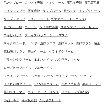
毛穴スプレー
まつげ美容液
アイクリーム
眉毛美容液
眉毛育毛剤
アイシャンプー
唇美容液
リップバーム
唇パック
リップクリーム
リップスクラブ
くまとりシート(目元ケアシート・パック)
あぶらとり紙
コットン
シミ用飲み薬
スキンケアトラベルセット
ニキビパッチ
フェイスパック・シートマスク
マイクロニードルパッチ
洗顔クロス
洗顔ネット
洗顔ブラシ
繭玉
電動洗顔ブラシ
美白クリーム
セラミドクリーム
プラセンタクリーム
ホホバオイル
スクワランオイル
ローズヒップオイル
マルラオイル
フェイスクリーム・ジェル・バーム
ナイトクリーム
ワセリン
ほうれい線クリーム
シワ改善クリーム
ニキビ塗り薬
美顔ローラー
美顔スチーマー
ウォーターピーリング
リフトアップ美顔器
小顔ベルト
毛穴吸引器
かっさプレート