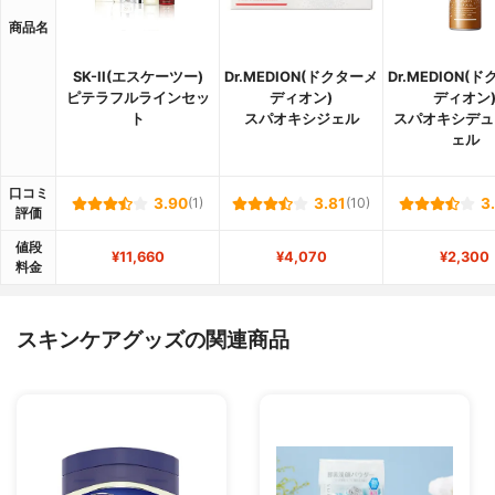
商品名
SK-II(エスケーツー)
Dr.MEDION(ドクターメ
Dr.MEDION(
ピテラフルラインセッ
ディオン)
ディオン
ト
スパオキシジェル
スパオキシデュ
ェル
口コミ
3.90
(1)
3.81
(10)
3
評価
値段
¥11,660
¥4,070
¥2,300
料金
スキンケアグッズの関連商品