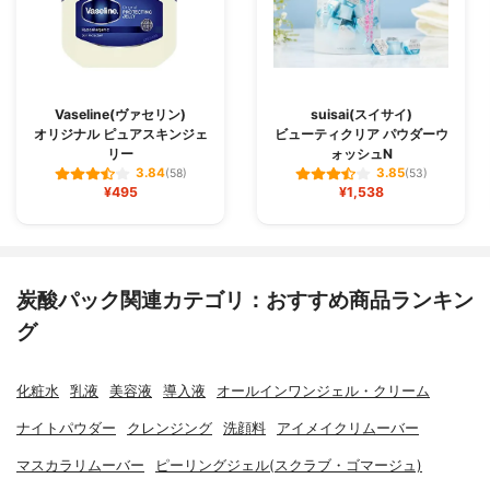
Vaseline(ヴァセリン)
suisai(スイサイ)
オリジナル ピュアスキンジェ
ビューティクリア パウダーウ
リー
ォッシュN
3.84
3.85
(58)
(53)
¥495
¥1,538
炭酸パック関連カテゴリ：おすすめ商品ランキン
グ
化粧水
乳液
美容液
導入液
オールインワンジェル・クリーム
ナイトパウダー
クレンジング
洗顔料
アイメイクリムーバー
マスカラリムーバー
ピーリングジェル(スクラブ・ゴマージュ)