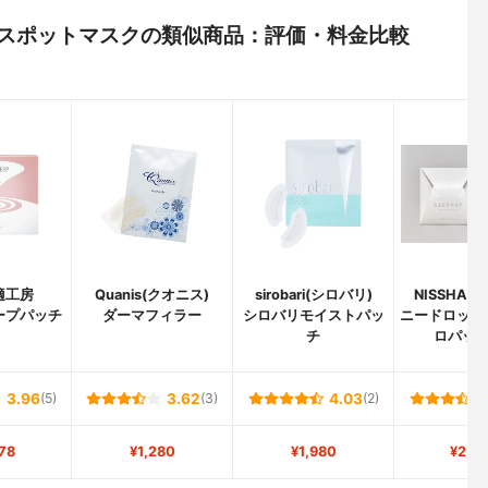
ンクルスポットマスクの類似商品：評価・料金比較
適工房
Quanis(クオニス)
sirobari(シロバリ)
NISSHA(
ープパッチ
ダーマフィラー
シロバリモイストパッ
ニードロップ 
チ
ロパッチ
3.96
(5)
3.62
(3)
4.03
(2)
78
¥1,280
¥1,980
¥2,0