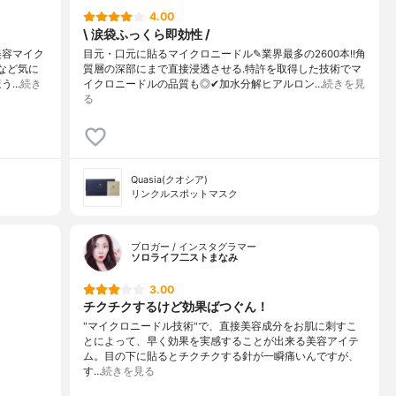
4.00
\ 涙袋ふっくら即効性 /
美容マイク
目元・口元に貼るマイクロニードル✎業界最多の2600本!!角
など気に
質層の深部にまで直接浸透させる.特許を取得した技術でマ
ほう…
続き
イクロニードルの品質も◎✔︎加水分解ヒアルロン…
続きを見
る
Quasia(クオシア)
リンクルスポットマスク
ブロガー / インスタグラマー
ソロライフ二ストまなみ
3.00
チクチクするけど効果ばつぐん！
"マイクロニードル技術"で、直接美容成分をお肌に刺すこ
とによって、早く効果を実感することが出来る美容アイテ
ム。目の下に貼るとチクチクする針が一瞬痛いんですが、
す…
続きを見る