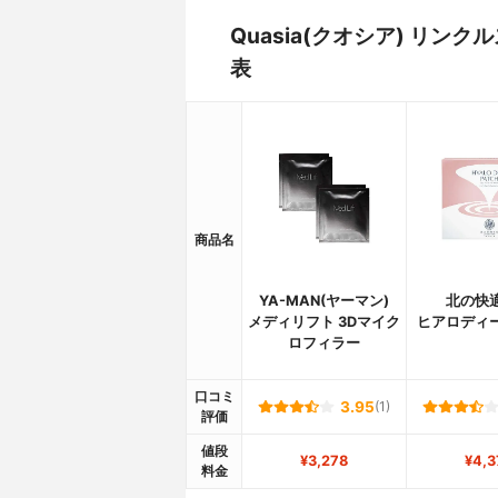
Quasia(クオシア) リ
表
商品名
YA-MAN(ヤーマン)
北の快
メディリフト 3Dマイク
ヒアロディ
ロフィラー
口コミ
3.95
(1)
評価
値段
¥3,278
¥4,3
料金