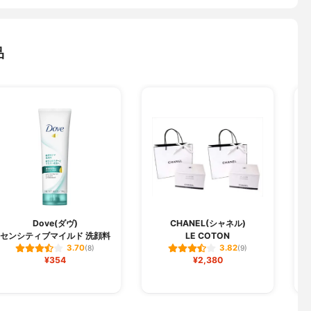
品
Dove(ダヴ)
CHANEL(シャネル)
センシティブマイルド 洗顔料
LE COTON
デ
3.70
3.82
(8)
(9)
¥354
¥2,380