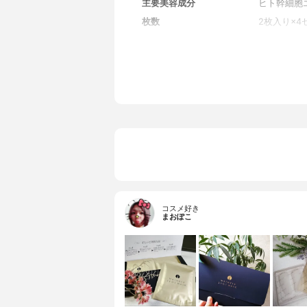
主要美容成分
ヒト幹細胞
枚数
2枚入り×4
コスメ好き
まおぽこ