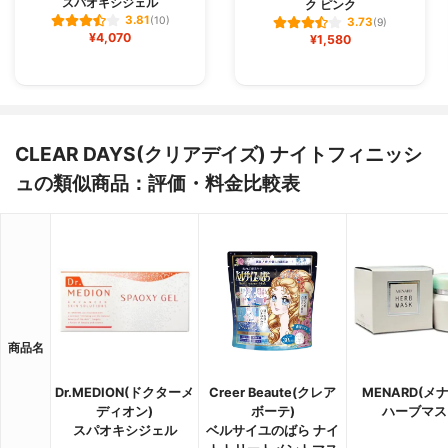
スパオキシジェル
ク ピンク
3.81
(10)
3.73
(9)
¥4,070
¥1,580
CLEAR DAYS(クリアデイズ) ナイトフィニッシ
ュの類似商品：評価・料金比較表
商品名
Dr.MEDION(ドクターメ
Creer Beaute(クレア
MENARD(メ
ディオン)
ボーテ)
ハーブマス
スパオキシジェル
ベルサイユのばら ナイ