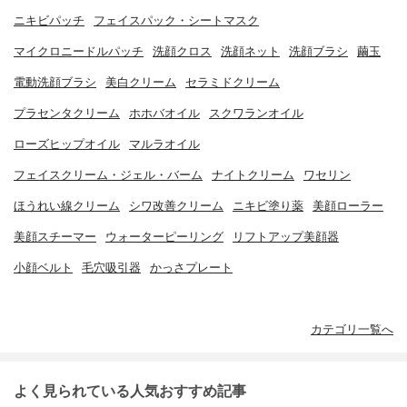
ニキビパッチ
フェイスパック・シートマスク
マイクロニードルパッチ
洗顔クロス
洗顔ネット
洗顔ブラシ
繭玉
電動洗顔ブラシ
美白クリーム
セラミドクリーム
プラセンタクリーム
ホホバオイル
スクワランオイル
ローズヒップオイル
マルラオイル
フェイスクリーム・ジェル・バーム
ナイトクリーム
ワセリン
ほうれい線クリーム
シワ改善クリーム
ニキビ塗り薬
美顔ローラー
美顔スチーマー
ウォーターピーリング
リフトアップ美顔器
小顔ベルト
毛穴吸引器
かっさプレート
カテゴリ一覧へ
よく見られている人気おすすめ記事