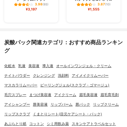
3.98
3.87
(93)
(10)
¥3,197
¥1,555
炭酸パック関連カテゴリ：おすすめ商品ランキン
グ
化粧水
乳液
美容液
導入液
オールインワンジェル・クリーム
ナイトパウダー
クレンジング
洗顔料
アイメイクリムーバー
マスカラリムーバー
ピーリングジェル(スクラブ・ゴマージュ)
毛穴スプレー
まつげ美容液
アイクリーム
眉毛美容液
眉毛育毛剤
アイシャンプー
唇美容液
リップバーム
唇パック
リップクリーム
リップスクラブ
くまとりシート(目元ケアシート・パック)
あぶらとり紙
コットン
シミ用飲み薬
スキンケアトラベルセット