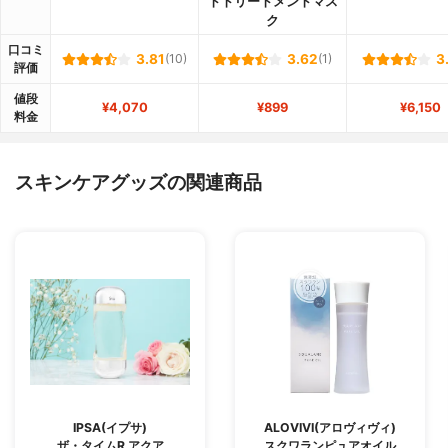
トトリートメントマス
ク
口コミ
3.81
(10)
3.62
(1)
3
評価
値段
¥4,070
¥899
¥6,150
料金
スキンケアグッズの関連商品
IPSA(イプサ)
ALOVIVI(アロヴィヴィ)
ザ・タイムR アクア
スクワランピュアオイル