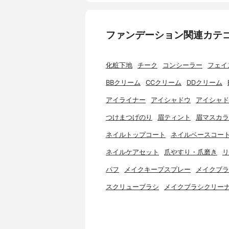
ファンデーション関連カテ
化粧下地
チーク
コンシーラー
フェイ
BBクリーム
CCクリーム
DDクリーム
アイライナー
アイシャドウ
アイシャド
つけまつげのり
眉ティント
眉マスカラ
ネイルトップコート
ネイルベースコー
ネイルケアセット
爪やすり・爪磨き
リ
パフ
メイクキープスプレー
メイクブラ
スクリューブラシ
メイクブラシクリー