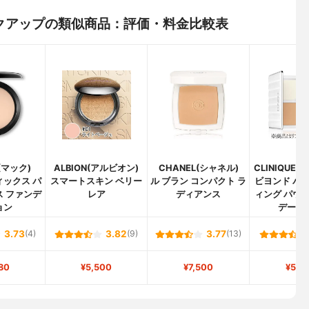
 メイクアップの類似商品：評価・料金比較表
(マック)
ALBION(アルビオン)
CHANEL(シャネル)
CLINIQUE
ィックス パ
スマートスキン ベリー
ル ブラン コンパクト ラ
ビヨンド パ
ス ファンデ
レア
ディアンス
ィング パウ
ョン
デーシ
3.73
(4)
3.82
(9)
3.77
(13)
80
¥5,500
¥7,500
¥5,2