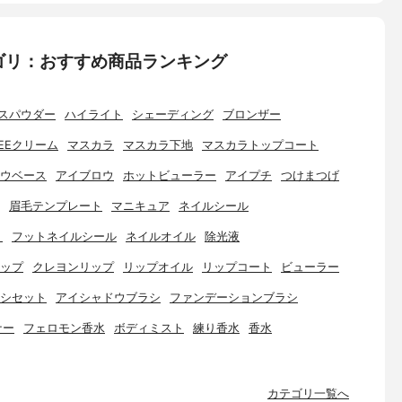
ゴリ：おすすめ商品ランキング
スパウダー
ハイライト
シェーディング
ブロンザー
EEクリーム
マスカラ
マスカラ下地
マスカラトップコート
ウベース
アイブロウ
ホットビューラー
アイプチ
つけまつげ
眉毛テンプレート
マニキュア
ネイルシール
ト
フットネイルシール
ネイルオイル
除光液
ップ
クレヨンリップ
リップオイル
リップコート
ビューラー
シセット
アイシャドウブラシ
ファンデーションブラシ
ナー
フェロモン香水
ボディミスト
練り香水
香水
カテゴリ一覧へ