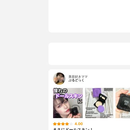
ル、パルミ
ン、香料、
ミチン酸ア
油、モモ核
ル、マイカ
美容好きママ
ぶるどっく
4.00
まさにドールスキン！