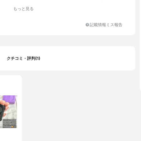
チン酸セチル、オクチルドデカノール、イソステアリン酸ソルビタ
もっと見る
アーモンド油、カニナバラ果実エキス、カニナバラ果実油、ジパル
スコルビル、ツバキ種子油、トコフェロール、マカデミアナッツ
油、コーン油、ジメチコン、合成ワックス、フェノキシエタノー
記載情報ミス報告
、酸化チタン、酸化亜鉛、酸化鉄
クチコミ・評判(1)