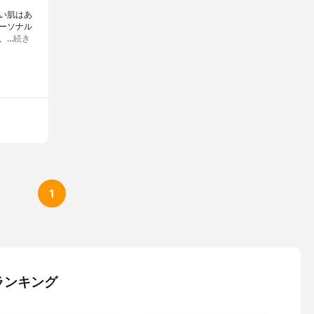
たい肌はあ
パーソナル
、…
続き
1
ランキング