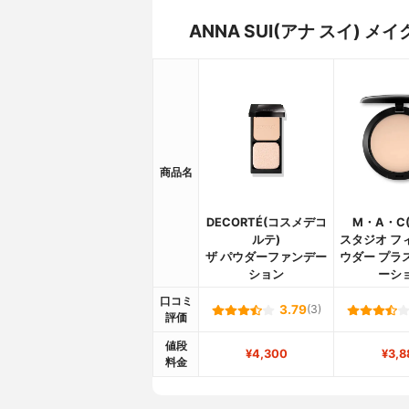
ANNA SUI(アナ スイ)
商品名
DECORTÉ(コスメデコ
M・A・C
ルテ)
スタジオ フ
ザ パウダーファンデー
ウダー プラ
ション
ーシ
口コミ
3.79
(3)
評価
値段
¥4,300
¥3,8
料金