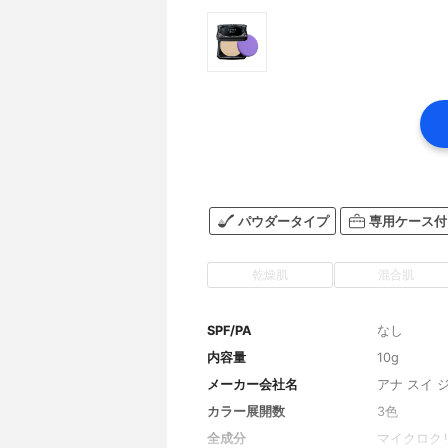
パウダータイプ
専用ケース付
乾燥肌
混合肌
SPF/PA
なし
内容量
10g
メーカー会社名
アナ スイ 
カラー展開数
3色
全成分
マイクロク