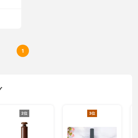
1
グ
2位
3位