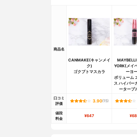
商品名
CANMAKE(キャンメイ
MAYBELLI
ク)
YORK(メイ
ゴクブトマスカラ
ーヨー
ボリューム 
ス ハイパー
ータープル
口コミ
3.90
(15)
評価
値段
¥647
¥68
料金