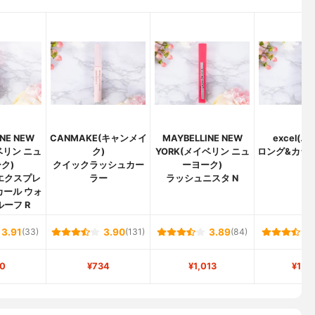
NE NEW
CANMAKE(キャンメイ
MAYBELLINE NEW
excel(
ベリン ニュ
ク)
YORK(メイベリン ニュ
ロング&カラ
ク)
クイックラッシュカー
ーヨーク)
ュ
エクスプレ
ラー
ラッシュニスタ N
カール ウォ
ーフ R
3.91
(33)
3.90
(131)
3.89
(84)
0
¥734
¥1,013
¥1,6