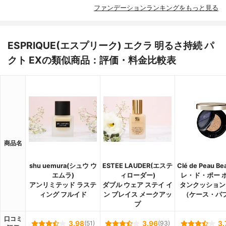
ファンデーションランキングをもっと見る
ESPRIQUE(エスプリーク) エクラ 明るさ持続 パ
クト EXの類似商品：評価・料金比較表
商品名
shu uemura(シュウ ウ
ESTEE LAUDER(エステ
Clé de Peau B
エムラ)
ィローダー)
レ・ド・ポー 
アンリミテッド ラステ
ダブル ウェア ステイ イ
タンクッション
ィング フルイド
ン プレイス メークアッ
（ケース・パ
プ
口コミ
3.98
(51)
3.96
(93)
3.