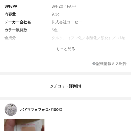
SPF/PA
SPF20／PA++
内容量
9.3g
メーカー会社名
株式会社コーセー
カラー展開数
5色
全成分
タルク、（フッ化／水酸化／酸化）／（Mg
／K／ケイ素）、ナイロン－12、メトキシケ
もっと見る
イヒ酸エチルヘキシル、合成金雲母、（ジ
フェニルジメチコン／ビニルジフェニルジ
メチコン／シルセスキオキサン）クロスポ
記載情報ミス報告
リマー、メタクリル酸メチルクロスポリマ
ー、センチフォリアバラ花エキス、トコフ
ェロール、加水分解コンキオリン、水溶性
コラーゲン、BG、BHT、（ビニルジメチコ
クチコミ・評判(1)
ン／メチコンシルセスキオキサン）クロス
ポリマー、アミノプロピルトリエトキシシ
ラン、イソノナン酸イソトリデシル、ジメ
チコノール、ジメチコン、スクワラン、ト
バドママ★フォロバ100◎
リイソステアリン酸イソプロピルチタン、
トリイソステアリン酸トリメチロールプロ
パン、トリエチルヘキサノイン、ハイドロ
ゲンジメチコン、フェニルトリメチコン、