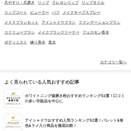
爪やすり・爪磨き
リップ
クレヨンリップ
リップオイル
リップコート
ビューラー
パフ
メイクキープスプレー
メイクブラシセット
アイシャドウブラシ
ファンデーションブラシ
スクリューブラシ
メイクブラシクリーナー
フェロモン香水
ボディミスト
練り香水
香水
カテゴリ一覧へ
よく見られている人気おすすめ記事
ホワイトニング歯磨き粉おすすめランキング52選！口コミ
の多い市販品を中心に
アイシャドウおすすめ人気ランキング52選！パレット&単
色&ラメ入り商品を徹底比較！