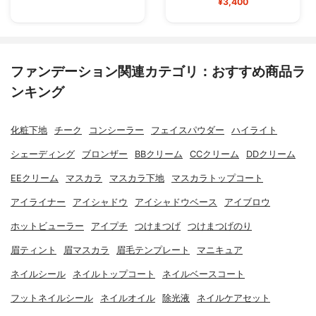
¥3,400
ファンデーション関連カテゴリ：おすすめ商品ラ
ンキング
化粧下地
チーク
コンシーラー
フェイスパウダー
ハイライト
シェーディング
ブロンザー
BBクリーム
CCクリーム
DDクリーム
EEクリーム
マスカラ
マスカラ下地
マスカラトップコート
アイライナー
アイシャドウ
アイシャドウベース
アイブロウ
ホットビューラー
アイプチ
つけまつげ
つけまつげのり
眉ティント
眉マスカラ
眉毛テンプレート
マニキュア
ネイルシール
ネイルトップコート
ネイルベースコート
フットネイルシール
ネイルオイル
除光液
ネイルケアセット