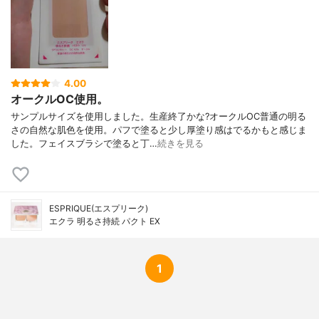
ポリイソプレン、含水シリカ、水、水酸化A
l、水添レシチン、フェノキシエタノール、
メチルパラベン、オキシ塩化ビスマス、マ
イカ、酸化チタン、酸化亜鉛、酸化鉄、硫
酸Ba
4.00
オークルOC使用。
サンプルサイズを使用しました。生産終了かな?オークルOC普通の明る
さの自然な肌色を使用。パフで塗ると少し厚塗り感はでるかもと感じま
した。フェイスブラシで塗ると丁…
続きを見る
ESPRIQUE(エスプリーク)
エクラ 明るさ持続 パクト EX
1