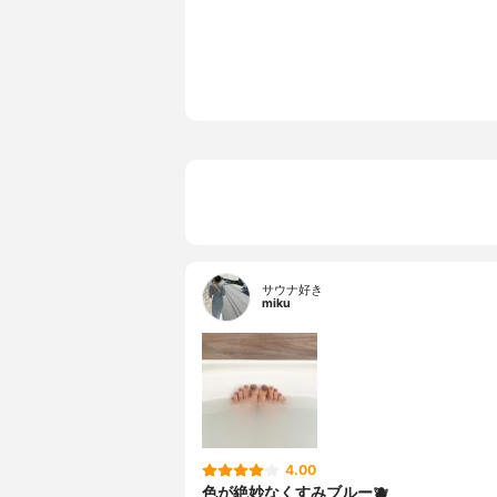
サウナ好き
miku
4.00
色が絶妙なくすみブルー🫐