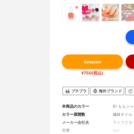
Amazon
¥750(税込)
プチプラ
海外ブランド
本商品のカラー
B1 ももジ
カラー展開数
繊維ネイル
メーカー会社名
ライフスタ
容量
9ml