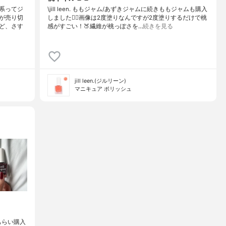
系ってジ
\jill leen. ももジャム/あずきジャムに続きももジャムも購入
が売り切
しました❤️‍🔥画像は2度塗りなんですが2度塗りするだけで桃
ど、さす
感がすごい！🍑繊維が桃っぽさを…
続きを見る
jill leen.(ジルリーン)
マニキュア ポリッシュ
てもらい購入