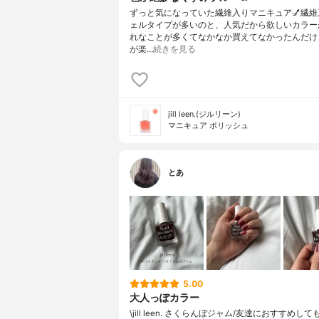
ずっと気になっていた繊維入りマニキュア💅繊維
ェルタイプが多いのと、人気だから欲しいカラー
れなことが多くてなかなか買えてなかったんだけ
が楽…
続きを見る
jill leen.(ジルリーン)
マニキュア ポリッシュ
とあ
5.00
大人っぽカラー
\jill leen. さくらんぼジャム/友達におすすめし