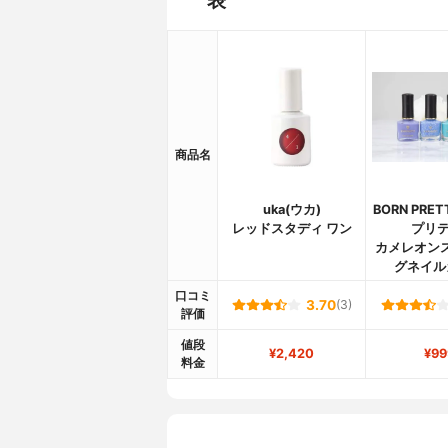
商品名
uka(ウカ)
BORN PRE
レッドスタディ ワン
プリテ
カメレオン
グネイル
口コミ
3.70
(3)
評価
値段
¥2,420
¥99
料金