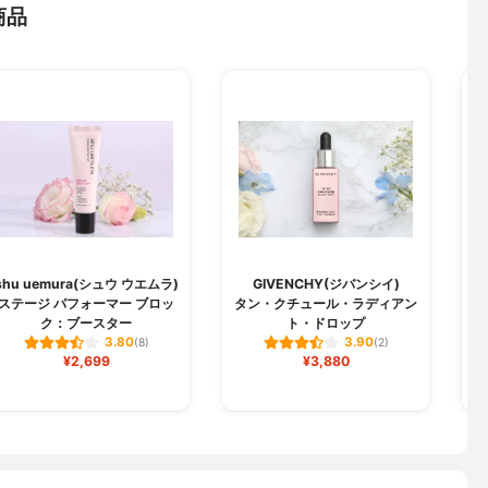
商品
shu uemura(シュウ ウエムラ)
GIVENCHY(ジバンシイ)
ステージ パフォーマー ブロッ
タン・クチュール・ラディアン
ク：ブースター
ト・ドロップ
3.80
3.90
(8)
(2)
¥2,699
¥3,880