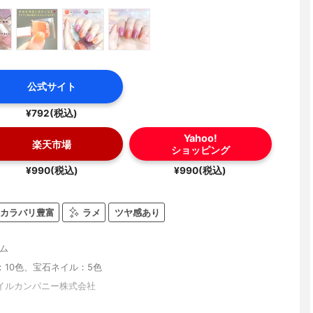
公式サイト
¥792(税込)
Yahoo!
楽天市場
ショッピング
¥990(税込)
¥990(税込)
カラバリ豊富
ラメ
ツヤ感あり
ャム
：10色、宝石ネイル：5色
イルカンパニー株式会社