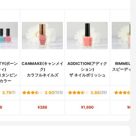
TTY(ボーン
CANMAKE(キャンメイ
ADDICTION(アディク
RIMMEL(
ィ)
ク)
ション)
スピーディ 
スタンピン
カラフルネイルズ
ザ ネイルポリッシュ
ュ
カラー
3.79
(1)
3.90
(105)
3.86
(29)
9
¥388
¥1,690
¥60