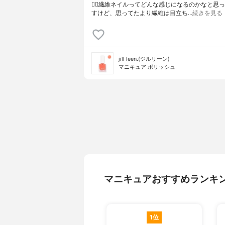
❤️‍🔥繊維ネイルってどんな感じになるのかなと思
すけど、思ってたより繊維は目立ち…
続きを見る
jill leen.(ジルリーン)
マニキュア ポリッシュ
マニキュアおすすめランキ
1位