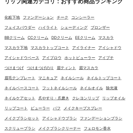
リップ関連カテゴリ：おすすめ商品ランキング
化粧下地
ファンデーション
チーク
コンシーラー
フェイスパウダー
ハイライト
シェーディング
ブロンザー
BBクリーム
CCクリーム
DDクリーム
EEクリーム
マスカラ
マスカラ下地
マスカラトップコート
アイライナー
アイシャドウ
アイシャドウベース
アイブロウ
ホットビューラー
アイプチ
つけまつげ
つけまつげのり
眉ティント
眉マスカラ
眉毛テンプレート
マニキュア
ネイルシール
ネイルトップコート
ネイルベースコート
フットネイルシール
ネイルオイル
除光液
ネイルケアセット
爪やすり・爪磨き
クレヨンリップ
リップオイル
リップコート
ビューラー
パフ
メイクキープスプレー
メイクブラシセット
アイシャドウブラシ
ファンデーションブラシ
スクリューブラシ
メイクブラシクリーナー
フェロモン香水