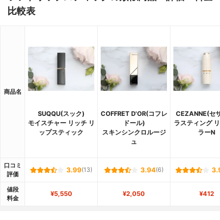
比較表
商品名
SUQQU(スック)
COFFRET D'OR(コフレ
CEZANNE(セ
モイスチャー リッチ リ
ドール)
ラスティング 
ップスティック
スキンシンクロルージ
ラーN
ュ
口コミ
3.99
(13)
3.94
(6)
3.
評価
値段
¥5,550
¥2,050
¥412
料金