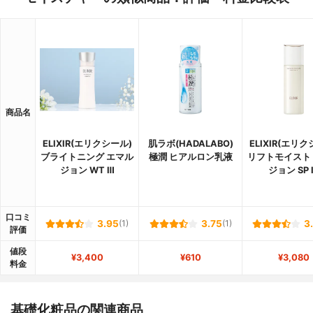
商品名
ELIXIR(エリクシール)
肌ラボ(HADALABO)
ELIXIR(エリク
ブライトニング エマル
極潤 ヒアルロン乳液
リフトモイスト
ジョン WT Ⅲ
ジョン SP I
口コミ
3.95
(1)
3.75
(1)
3
評価
値段
¥3,400
¥610
¥3,080
料金
基礎化粧品の関連商品