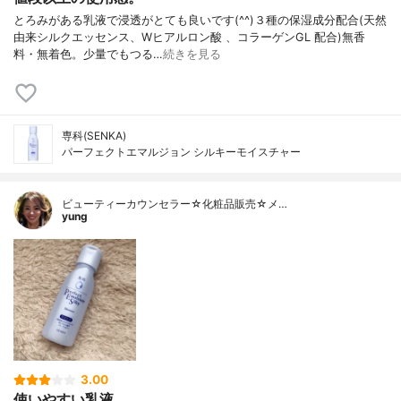
とろみがある乳液で浸透がとても良いです(^^)３種の保湿成分配合(天然
由来シルクエッセンス、Wヒアルロン酸 、コラーゲンGL 配合)無香
料・無着色。少量でもつる…
続きを見る
専科(SENKA)
パーフェクトエマルジョン シルキーモイスチャー
ビューティーカウンセラー☆化粧品販売☆メ…
yung
3.00
使いやすい乳液