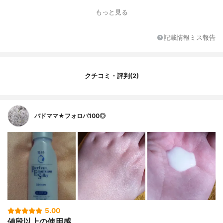
香り
無香料
もっと見る
SPF/PA
なし
カラー
ホワイト
記載情報ミス報告
カラーバリエーション
なし
薬用成分
なし
全成分
水、DPG、グリセリン、エチルヘキサン酸
クチコミ・評判(2)
セチル、ミネラルオイル、エタノール、ジ
メチコン、イソステアリン酸PEG-60グリセ
リル、PEG-6、PEG-32、PEG/PPG-14/7ジ
メチルエーテル、キサンタンガム、ヒアル
バドママ★フォロバ100◎
ロン酸Na、セリシン、アセチルヒアルロン
酸Na、水溶性コラーゲン、加水分解シル
ク、ステアリン酸PEG-5グリセリル、ベヘ
ニルアルコール、PEG-400、ワセリン、ス
テアリン酸、イソステアリン酸、ベヘン
酸、ジイソステアリン酸グリセリル、カル
ボマー、水酸化K、ポリビニルアルコール、
EDTA-2Na、ピロ亜硫酸Na、トコフェロー
ルクエン酸、ソルビン酸K、フェノキシエタ
ノール
5.00
値段以上の使用感。