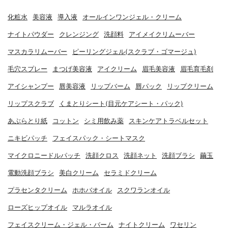
化粧水
美容液
導入液
オールインワンジェル・クリーム
ナイトパウダー
クレンジング
洗顔料
アイメイクリムーバー
マスカラリムーバー
ピーリングジェル(スクラブ・ゴマージュ)
毛穴スプレー
まつげ美容液
アイクリーム
眉毛美容液
眉毛育毛剤
アイシャンプー
唇美容液
リップバーム
唇パック
リップクリーム
リップスクラブ
くまとりシート(目元ケアシート・パック)
あぶらとり紙
コットン
シミ用飲み薬
スキンケアトラベルセット
ニキビパッチ
フェイスパック・シートマスク
マイクロニードルパッチ
洗顔クロス
洗顔ネット
洗顔ブラシ
繭玉
電動洗顔ブラシ
美白クリーム
セラミドクリーム
プラセンタクリーム
ホホバオイル
スクワランオイル
ローズヒップオイル
マルラオイル
フェイスクリーム・ジェル・バーム
ナイトクリーム
ワセリン