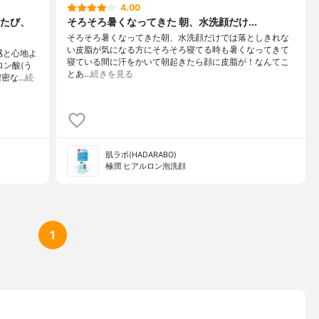
4.00
たび、
そろそろ暑くなってきた 朝、水洗顔だけ...
そろそろ暑くなってきた朝、水洗顔だけでは落としきれな
い皮脂が気になる方にそろそろ寝てる時も暑くなってきて
感と心地よ
寝ている間に汗をかいて朝起きたら顔に皮脂が！なんてこ
ン酸(う
とあ…
続きを見る
濃密な…
続
肌ラボ(HADARABO)
極潤 ヒアルロン泡洗顔
1