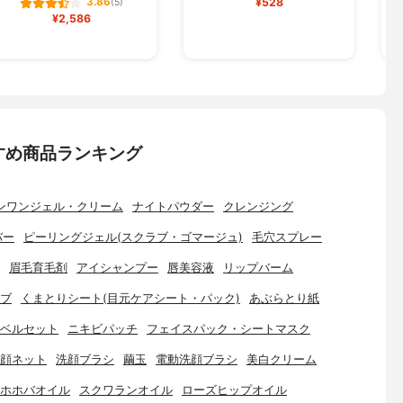
¥528
3.86
(5)
¥2,586
すめ商品ランキング
ンワンジェル・クリーム
ナイトパウダー
クレンジング
バー
ピーリングジェル(スクラブ・ゴマージュ)
毛穴スプレー
眉毛育毛剤
アイシャンプー
唇美容液
リップバーム
ブ
くまとりシート(目元ケアシート・パック)
あぶらとり紙
ベルセット
ニキビパッチ
フェイスパック・シートマスク
顔ネット
洗顔ブラシ
繭玉
電動洗顔ブラシ
美白クリーム
ホホバオイル
スクワランオイル
ローズヒップオイル