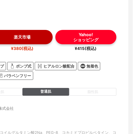
Yahoo!
楽天市場
ショッピング
¥380(税込)
¥415(税込)
プ
ポンプ式
ヒアルロン酸配合
無着色
パラベンフリー
普通肌
燥肌
脂性肌
株式会社
コイルグルタミン酸2Na、PEG-8、コカミドプロピルベタイン、コ