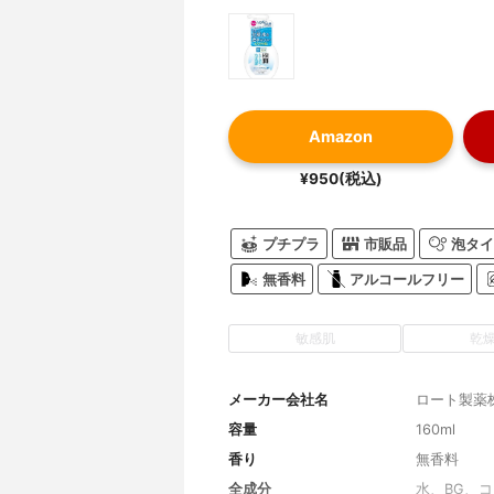
Amazon
¥950(税込)
プチプラ
市販品
泡タイ
無香料
アルコールフリー
敏感肌
乾
メーカー会社名
ロート製薬
容量
160ml
香り
無香料
全成分
水、BG、コ