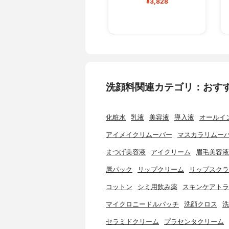
¥3,828
洗顔料関連カテゴリ：おす
化粧水
乳液
美容液
導入液
オールイ
アイメイクリムーバー
マスカラリムー
まつげ美容液
アイクリーム
眉毛美容液
唇パック
リップクリーム
リップスクラ
コットン
シミ用飲み薬
スキンケアトラ
マイクロニードルパッチ
洗顔クロス
洗
セラミドクリーム
プラセンタクリーム