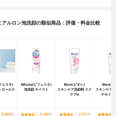
極潤 ヒアルロン泡洗顔の類似商品：評価・料金比較
ビフェスタ)
Bifesta(ビフェスタ)
Bioré(ビオレ)
Bioré(
トロールケ
泡洗顔 モイスト
スキンケア洗顔料 スク
スキンケア洗
ラブin
チモイス
3.80
(4)
3.74
(4)
3.72
(1)