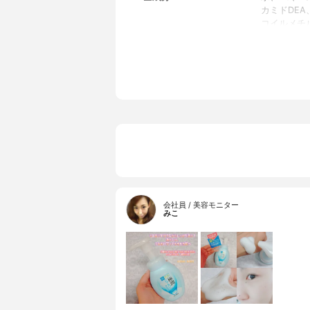
カミドDE
コイルメチ
ロン酸)、
酸)、ワセリ
ラベン
会社員 / 美容モニター
みこ