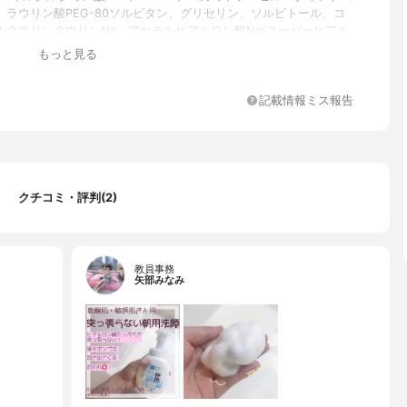
A、ラウリン酸PEG-80ソルビタン、グリセリン、ソルビトール、コ
ルタウリンタウリンNa、アセチルヒアルロン酸Na(スーパーヒアル
ヒアルロン酸ヒドロキシプロピルトリモニウム(肌吸着型ヒアルロン
もっと見る
ン、クエン酸、ポリクオタニウム-7、EDTA-2Na、BHT、メチルパ
記載情報ミス報告
クチコミ・評判(2)
教員事務
矢部みなみ