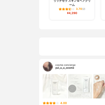
リッチセラ スキン＆ヘアクリ
ーム
3.70
(2)
¥4,290
cosme concierge
yui_u_u_cosme
4.00