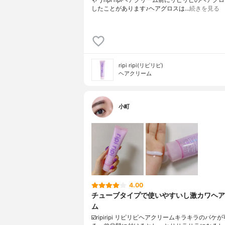
ゃう⁡⁡⁡ripi ripiヘアクリーム⁡⁡⁡前にリピリピのヘア
したことがあります♪ヘアグロスは…
続きを見る
ripi ripi(リピリピ)
ヘアクリーム
小町
4.00
チューブタイプで使いやすいし激カワヘア
ム
☑️ripiripi リピリピヘアクリームキラキラのパケ