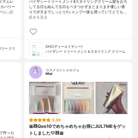
アイテムレ
バイザシートリートメント&スタイリングクリーム髪をおろ
リカバリー
してる日も結んでる日もベタつかずまとまります優しい香
ペシ…
続
りで夕方までしっとり!!シャンプー後も潤っていてとても…
続きを見る
DHC(ディーエイチシー)
リー クリ
バイザシー トリートメント＆スタイリング クリーム
コスメコンシェルジュ
Miai
5.00
🎀🧸Qoo10でめちゃめちゃお得にJUL7MEをゲッ
トしました♡🧸🎀
で作っち