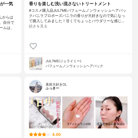
が一気
香りを楽しむ洗い流さないトリートメント
#コスメ購入品JUL7MEパフュームノンウォッシュヘアパッ
クバニラプロポーズバニラの香りが大好きなので気になっ
んからは
て購入してみました！甘くてちょっとパウダリーな感じ…
、自分で
続きを見る
ームは、
JUL7ME(ジュライミー)
パフュームノンウォッシュヘアパック
美容大好きOL
ふっきー
4.00