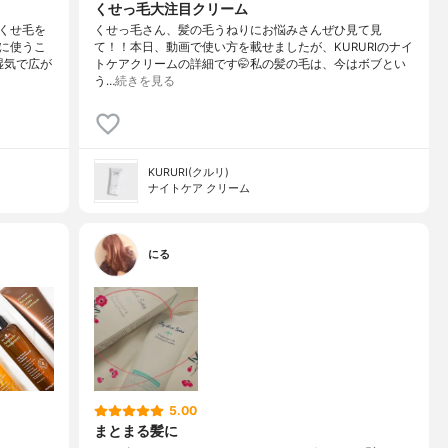
くせっ毛大注目クリーム
くせ毛を
くせっ毛さん、髪の毛うねりにお悩みさんぜひ見て見
に使うこ
て！！本日、動画で使い方を載せましたが、KURURIのナイ
湿気で広が
トケアクリームの詳細です🤭私の髪の毛は、今はボブとい
う…
続きを見る
KURURI(クルリ)
ナイトケア クリーム
にる
5.00
まとまる髪に