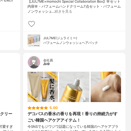
グロスも紹介
【JUL7ME×momochi Special Collaboration Box】🌸セット
内容🌸・パフュームハンドクリーム7点セット・パフューム
ノンウォッシュ…
続きを見る
JUL7ME(ジュライミー)
パフュームノンウォッシュヘアパック
会社員
みゆ
5.00
クリー
デコパスの香水の香りを再現！香りの持続力がす
ごい韓国ヘアケアアイテム！
が可愛すぎ
今SNSでもジワジワ話題になっている韓国のヘアケアブラ