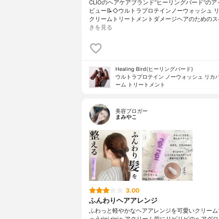
CLIOのヘアケアブランド”ヒーリングバード”の
ビュー📝◇ウルトラプロテインノーウォッシュ 
クリームトリートメントダメージヘアのためのス
きを見る
Healing Bird(ヒーリングバード)
ウルトラプロテイン ノーウォッシュ リカバ
ーム トリートメント
美容ブロガー
まみやこ
3.00
ふんわりヘアアレンジ
ふわっと軽やかなヘアアレンジを可愛いクリーム