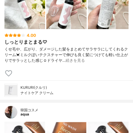
4.00
しっとりまとまる♡
くせ毛や、広がり、ダメージした髪をまとめてサラサラにしてくれるク
リーム💓ミルクぽいテクスチャーで伸びも良く髪につけても軽い仕上が
りでサラッとした感じ☺️ドライヤ…
続きを見る
KURURI(クルリ)
ナイトケア クリーム
韓国コスメ
aqua