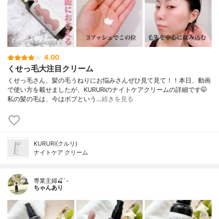
4.00
くせっ毛大注目クリーム
くせっ毛さん、髪の毛うねりにお悩みさんぜひ見て見て！！本日、動画
で使い方を載せましたが、KURURIのナイトケアクリームの詳細です🤭
私の髪の毛は、今はボブという…
続きを見る
KURURI(クルリ)
ナイトケア クリーム
専業主婦🍒´-
ちゃんあり