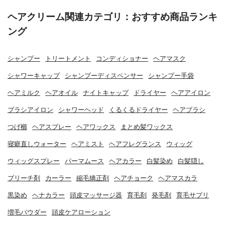
ヘアクリーム関連カテゴリ：おすすめ商品ランキ
ング
シャンプー
トリートメント
コンディショナー
ヘアマスク
シャワーキャップ
シャンプーディスペンサー
シャンプー手袋
ヘアミルク
ヘアオイル
ナイトキャップ
ドライヤー
ヘアアイロン
ブラシアイロン
シャワーヘッド
くるくるドライヤー
ヘアブラシ
つげ櫛
ヘアスプレー
ヘアワックス
まとめ髪ワックス
寝癖直しウォーター
ヘアミスト
ヘアフレグランス
ウィッグ
ウィッグスプレー
パーマムース
ヘアカラー
白髪染め
白髪隠し
ブリーチ剤
カーラー
縮毛矯正剤
ヘアチョーク
ヘアマスカラ
黒染め
ヘナカラー
頭皮マッサージ器
育毛剤
発毛剤
育毛サプリ
増毛パウダー
頭皮ケアローション