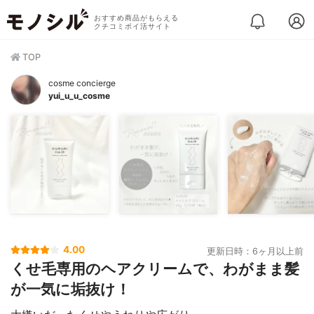
おすすめ商品がもらえる
クチコミポイ活サイト
TOP
cosme concierge
yui_u_u_cosme
4.00
更新日時：6ヶ月以上前
くせ毛専用のヘアクリームで、わがまま髪
が一気に垢抜け！