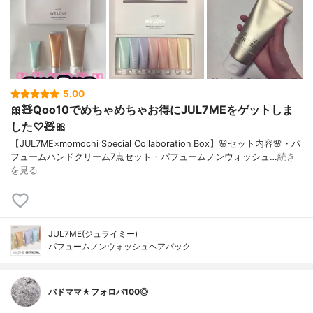
5.00
🎀🧸Qoo10でめちゃめちゃお得にJUL7MEをゲットしま
した♡🧸🎀
【JUL7ME×momochi Special Collaboration Box】🌸セット内容🌸・パ
フュームハンドクリーム7点セット・パフュームノンウォッシュ…
続き
を見る
JUL7ME(ジュライミー)
パフュームノンウォッシュヘアパック
バドママ★フォロバ100◎