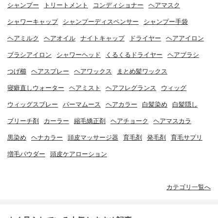
シャンプー
トリートメント
コンディショナー
ヘアマスク
シャワーキャップ
シャンプーディスペンサー
シャンプー手袋
ヘアミルク
ヘアオイル
ナイトキャップ
ドライヤー
ヘアアイロン
ブラシアイロン
シャワーヘッド
くるくるドライヤー
ヘアブラシ
つげ櫛
ヘアスプレー
ヘアワックス
まとめ髪ワックス
寝癖直しウォーター
ヘアミスト
ヘアフレグランス
ウィッグ
ウィッグスプレー
パーマムース
ヘアカラー
白髪染め
白髪隠し
ブリーチ剤
カーラー
縮毛矯正剤
ヘアチョーク
ヘアマスカラ
黒染め
ヘナカラー
頭皮マッサージ器
育毛剤
発毛剤
育毛サプリ
増毛パウダー
頭皮ケアローション
カテゴリ一覧へ