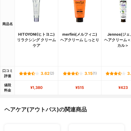
商品名
HITOYONI(ヒトヨニ)
merfini(メルフィニ)
Jennos(ジェ
リラクシング クリーム
ヘアクリーム しっとり
ヘアクリーム＜
ケア
カル＞
口コミ
3.62
(2)
3.15
(1)
3
評価
値段
¥1,380
¥515
¥423
料金
ヘアケア(アウトバス)の関連商品