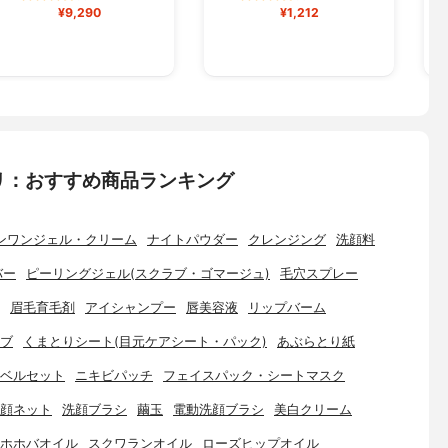
¥9,290
¥1,212
リ：おすすめ商品ランキング
ンワンジェル・クリーム
ナイトパウダー
クレンジング
洗顔料
バー
ピーリングジェル(スクラブ・ゴマージュ)
毛穴スプレー
眉毛育毛剤
アイシャンプー
唇美容液
リップバーム
ブ
くまとりシート(目元ケアシート・パック)
あぶらとり紙
ベルセット
ニキビパッチ
フェイスパック・シートマスク
顔ネット
洗顔ブラシ
繭玉
電動洗顔ブラシ
美白クリーム
ホホバオイル
スクワランオイル
ローズヒップオイル