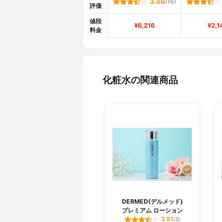
3.86
(16)
評価
値段
¥6,216
¥2,1
料金
化粧水の関連商品
DERMED(デルメッド)
プレミアム ローション
3.91
(5)