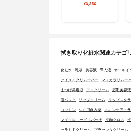
¥3,850
拭き取り化粧水関連カテゴ
化粧水
乳液
美容液
導入液
オールイ
アイメイクリムーバー
マスカラリムー
まつげ美容液
アイクリーム
眉毛美容液
唇パック
リップクリーム
リップスクラ
コットン
シミ用飲み薬
スキンケアトラ
マイクロニードルパッチ
洗顔クロス
洗
セラミドクリーム
プラセンタクリーム