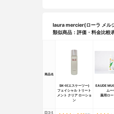
laura mercier(ロー
類似商品：評価・料金比較
商品名
SK-II(エスケーツー)
EAUDE M
フェイシャル トリート
ムー
メント クリア ローショ
薬用ロー
ン
口コミ