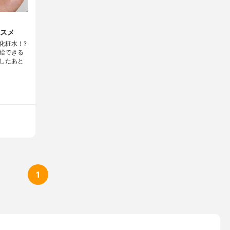
スメ
化粧水！?
給できる
したあと
1