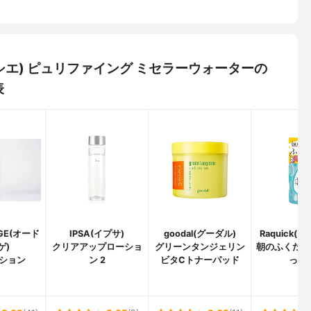
ラ メルシエ) ピュリファイング ミセラーウォーターの
表
UGE(オード
IPSA(イプサ)
goodal(グーダル)
Raquick(
ゲ)
クリアアップローショ
グリーンタンジェリン
朝のふくだけ
ション
ン 2
ビタCトナーパッド
っぱ