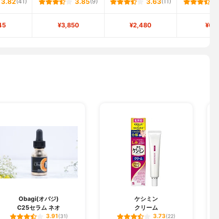
3.82
(41)
3.85
(9)
3.63
(11)
45
¥3,850
¥2,480
¥67
W
Obagi(オバジ)
ケシミン
C25セラム ネオ
クリーム
3.91
3.73
(31)
(22)