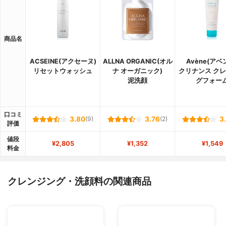
商品名
ACSEINE(アクセーヌ)
ALLNA ORGANIC(オル
Avène(アベ
リセットウォッシュ
ナ オーガニック)
クリナンス ク
泥洗顔
グフォー
口コミ
3.80
(9)
3.76
(2)
3
評価
値段
¥2,805
¥1,352
¥1,549
料金
クレンジング・洗顔料の関連商品