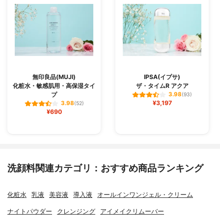
無印良品(MUJI)
IPSA(イプサ)
化粧水・敏感肌用・高保湿タイ
ザ・タイムR アクア
プ
3.98
(93)
¥3,197
3.98
(52)
¥690
洗顔料関連カテゴリ：おすすめ商品ランキング
化粧水
乳液
美容液
導入液
オールインワンジェル・クリーム
ナイトパウダー
クレンジング
アイメイクリムーバー