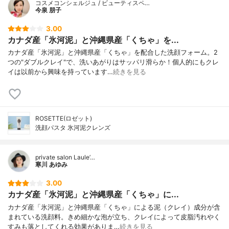
コスメコンシェルジュ / ビューティスペ…
今泉 朋子
3.00
カナダ産「氷河泥」と沖縄県産「くちゃ」を...
カナダ産「氷河泥」と沖縄県産「くちゃ」を配合した洗顔フォーム。2
つの"ダブルクレイ"で、洗いあがりはサッパリ滑らか！個人的にもクレ
イは以前から興味を持っています…
続きを見る
ROSETTE(ロゼット)
洗顔パスタ 氷河泥クレンズ
private salon Laule’…
寒川 あゆみ
3.00
カナダ産「氷河泥」と沖縄県産「くちゃ」に...
カナダ産「氷河泥」と沖縄県産「くちゃ」による泥（クレイ）成分が含
まれている洗顔料。きめ細かな泡が立ち、クレイによって皮脂汚れやく
すみも落としてくれる効果がありま…
続きを見る