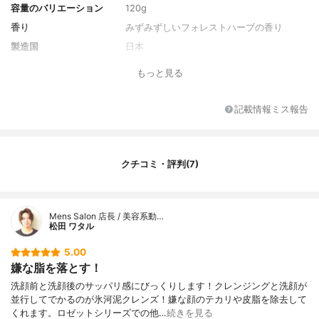
容量のバリエーション
120g
香り
みずみずしいフォレストハーブの香り
製造国
日本
薬用成分
-
もっと見る
全成分
水、ミリスチン酸K、ステアリン酸K、グリ
セリン、ステアリン酸、PEG-75、プロパン
記載情報ミス報告
ジオール、ラウリン酸K、カオリン、ソルビ
トール、PEG-6、PEG-32、オクテニルコハ
ク酸トレハロース、グリコシルトレハロー
ス、海シルト、アロエベラ葉エキス、水溶
クチコミ・評判(7)
性プロテオグリカン、ハッカ水、加水分解
水添デンプン、ベタイン、BG、グリチルレ
チン酸ステアリル、ポリクオタニウム-7、
ポリクオタニウム-39、トコフェロール、E
Mens Salon 店長 / 美容系動…
DTA-4Na、香料
松田 ワタル
5.00
嫌な脂を落とす！
洗顔前と洗顔後のサッパリ感にびっくりします！クレンジングと洗顔が
並行してでかるのが氷河泥クレンズ！嫌な顔のテカリや皮脂を除去して
くれます。ロゼットシリーズでの他…
続きを見る