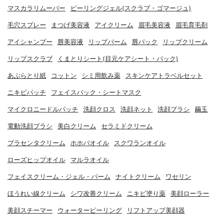
マスカラリムーバー
ピーリングジェル(スクラブ・ゴマージュ)
毛穴スプレー
まつげ美容液
アイクリーム
眉毛美容液
眉毛育毛剤
アイシャンプー
唇美容液
リップバーム
唇パック
リップクリーム
リップスクラブ
くまとりシート(目元ケアシート・パック)
あぶらとり紙
コットン
シミ用飲み薬
スキンケアトラベルセット
ニキビパッチ
フェイスパック・シートマスク
マイクロニードルパッチ
洗顔クロス
洗顔ネット
洗顔ブラシ
繭玉
電動洗顔ブラシ
美白クリーム
セラミドクリーム
プラセンタクリーム
ホホバオイル
スクワランオイル
ローズヒップオイル
マルラオイル
フェイスクリーム・ジェル・バーム
ナイトクリーム
ワセリン
ほうれい線クリーム
シワ改善クリーム
ニキビ塗り薬
美顔ローラー
美顔スチーマー
ウォーターピーリング
リフトアップ美顔器