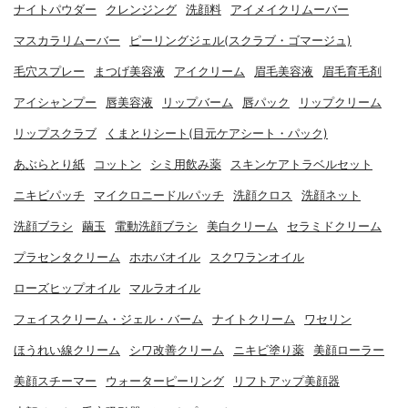
ナイトパウダー
クレンジング
洗顔料
アイメイクリムーバー
マスカラリムーバー
ピーリングジェル(スクラブ・ゴマージュ)
毛穴スプレー
まつげ美容液
アイクリーム
眉毛美容液
眉毛育毛剤
アイシャンプー
唇美容液
リップバーム
唇パック
リップクリーム
リップスクラブ
くまとりシート(目元ケアシート・パック)
あぶらとり紙
コットン
シミ用飲み薬
スキンケアトラベルセット
ニキビパッチ
マイクロニードルパッチ
洗顔クロス
洗顔ネット
洗顔ブラシ
繭玉
電動洗顔ブラシ
美白クリーム
セラミドクリーム
プラセンタクリーム
ホホバオイル
スクワランオイル
ローズヒップオイル
マルラオイル
フェイスクリーム・ジェル・バーム
ナイトクリーム
ワセリン
ほうれい線クリーム
シワ改善クリーム
ニキビ塗り薬
美顔ローラー
美顔スチーマー
ウォーターピーリング
リフトアップ美顔器