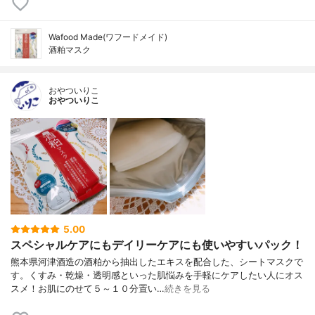
Wafood Made(ワフードメイド)
酒粕マスク
おやついりこ
おやついりこ
5.00
スペシャルケアにもデイリーケアにも使いやすいパック！
熊本県河津酒造の酒粕から抽出したエキスを配合した、シートマスクで
す。くすみ・乾燥・透明感といった肌悩みを手軽にケアしたい人にオス
スメ！お肌にのせて５～１０分置い…
続きを見る