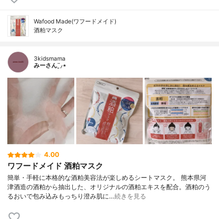
Wafood Made(ワフードメイド)
酒粕マスク
3kidsmama
みーさん¨̮⸝⋆
4.00
ワフードメイド 酒粕マスク
簡単・手軽に本格的な酒粕美容法が楽しめるシートマスク。 熊本県河
津酒造の酒粕から抽出した、オリジナルの酒粕エキスを配合。酒粕のう
るおいで包み込みもっちり澄み肌に…
続きを見る