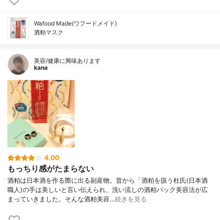
Wafood Made(ワフードメイド)
酒粕マスク
美容/健康に興味あります
kana
4.00
もっちり感がたまらない
酒粕は日本酒を作る際に出る副産物。昔から「酒粕を扱う杜氏(日本酒
職人)の手は美しいと言い伝えられ、洗い流しの酒粕パック美容法が広
まっていきました。そんな酒粕美容…
続きを見る