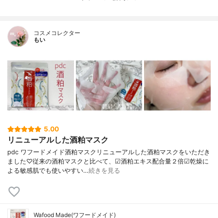
内容量
10枚
香り
-
コスメコレクター
製造国
日本
もい
内容量のバリエーション
-
5.00
リニューアルした酒粕マスク
pdc ワフードメイド酒粕マスクリニューアルした酒粕マスクをいただき
ました♡従来の酒粕マスクと比べて、☑︎酒粕エキス配合量２倍☑︎乾燥に
よる敏感肌でも使いやすい…
続きを見る
Wafood Made(ワフードメイド)