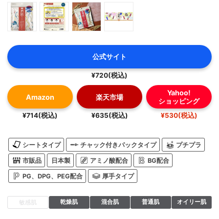
公式サイト
¥720(税込)
Yahoo!
Amazon
楽天市場
ショッピング
¥714(税込)
¥635(税込)
¥530(税込)
シートタイプ
チャック付きパックタイプ
プチプラ
市販品
日本製
アミノ酸配合
BG配合
PG、DPG、PEG配合
厚手タイプ
乾燥肌
混合肌
普通肌
オイリー肌
敏感肌