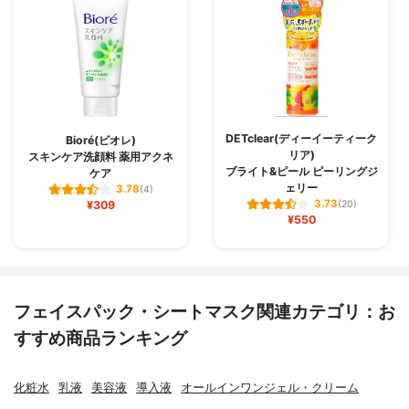
DETclear(ディーイーティーク
Bioré(ビオレ)
リア)
スキンケア洗顔料 薬用アクネ
ブライト&ピール ピーリングジ
ケア
ェリー
3.78
(4)
3.73
¥309
(20)
¥550
フェイスパック・シートマスク関連カテゴリ：お
すすめ商品ランキング
化粧水
乳液
美容液
導入液
オールインワンジェル・クリーム