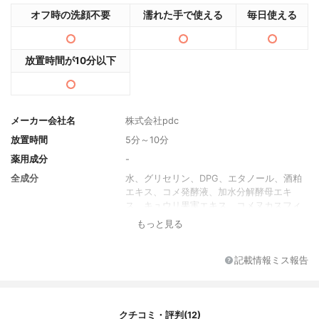
オフ時の洗顔不要
濡れた手で使える
毎日使える
放置時間が10分以下
メーカー会社名
株式会社pdc
放置時間
5分～10分
薬用成分
-
全成分
水、グリセリン、DPG、エタノール、酒粕
エキス、コメ発酵液、加水分解酵母エキ
ス、キュウリ果実エキス、コメヌカスフィ
ンゴ糖脂質、ユズ種子エキス、BG、グリシ
もっと見る
ン、酸化銀、トリエチルヘキサノイン、ラ
ウリン酸ポリグリセリル‐10、ジフェニルジ
メチコン、ミリスチン酸ポリグリセリル‐1
記載情報ミス報告
0、水添レシチン、リゾレシチン、ヒドロキ
シエチルセルロース、カルボマー、クエン
酸、クエン酸Na、水酸化K、水酸化Na、フ
ィチン酸、フェノキシエタノール、香料
クチコミ・評判(12)