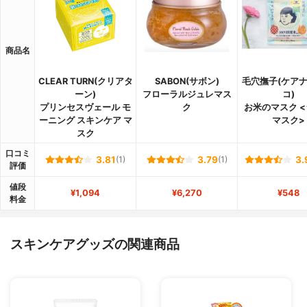
商品名
CLEAR TURN(クリアタ
SABON(サボン)
毛穴撫子(ケア
ーン)
フローラルジュレマス
コ)
プリンセスヴェール モ
ク
お米のマスク 
ーニング スキンケア マ
マスク>
スク
口コミ
3.81
(1)
3.79
(1)
3.
評価
値段
¥1,094
¥6,270
¥548
料金
スキンケアグッズの関連商品