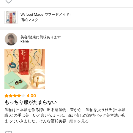
Wafood Made(ワフードメイド)
酒粕マスク
美容/健康に興味あります
kana
4.00
もっちり感がたまらない
酒粕は日本酒を作る際に出る副産物。昔から「酒粕を扱う杜氏(日本酒
職人)の手は美しいと言い伝えられ、洗い流しの酒粕パック美容法が広
まっていきました。そんな酒粕美容…
続きを見る