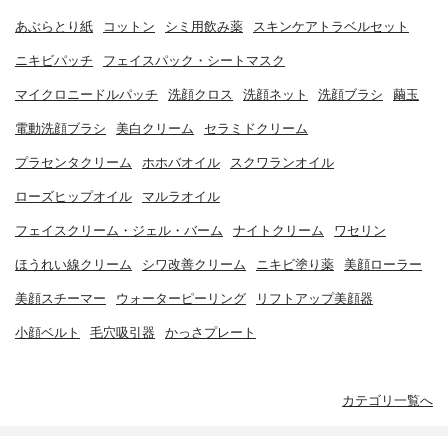
あぶらとり紙
コットン
シミ用飲み薬
スキンケアトラベルセット
ニキビパッチ
フェイスパック・シートマスク
マイクロニードルパッチ
洗顔クロス
洗顔ネット
洗顔ブラシ
繭玉
電動洗顔ブラシ
美白クリーム
セラミドクリーム
プラセンタクリーム
ホホバオイル
スクワランオイル
ローズヒップオイル
マルラオイル
フェイスクリーム・ジェル・バーム
ナイトクリーム
ワセリン
ほうれい線クリーム
シワ改善クリーム
ニキビ塗り薬
美顔ローラー
美顔スチーマー
ウォーターピーリング
リフトアップ美顔器
小顔ベルト
毛穴吸引器
かっさプレート
カテゴリ一覧へ