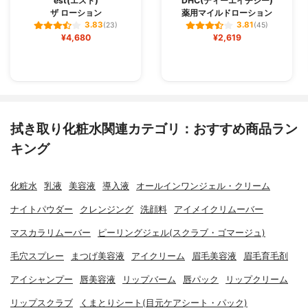
est(エスト)
DHC(ディーエイチシー)
ザ ローション
薬用マイルドローション
3.83
3.81
(23)
(45)
¥4,680
¥2,619
拭き取り化粧水関連カテゴリ：おすすめ商品ラン
キング
化粧水
乳液
美容液
導入液
オールインワンジェル・クリーム
ナイトパウダー
クレンジング
洗顔料
アイメイクリムーバー
マスカラリムーバー
ピーリングジェル(スクラブ・ゴマージュ)
毛穴スプレー
まつげ美容液
アイクリーム
眉毛美容液
眉毛育毛剤
アイシャンプー
唇美容液
リップバーム
唇パック
リップクリーム
リップスクラブ
くまとりシート(目元ケアシート・パック)