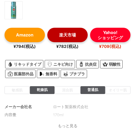
Yahoo!
Amazon
楽天市場
ショッピング
¥794(税込)
¥782(税込)
¥709(税込)
リキッドタイプ
ニキビ向け
抗炎症
弱酸性
医薬部外品
無香料
プチプラ
乾燥肌
普通肌
敏感肌
混合肌
オイリー肌
メーカー会社名
ロート製薬株式会社
内容量
170ml
もっと見る