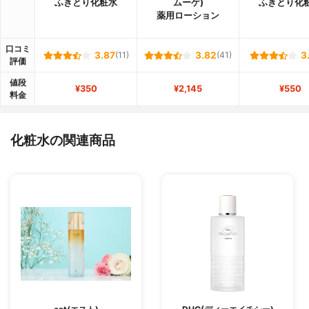
ふきとり化粧水
ムーゲ)
ふきとり化
薬用ローション
口コミ
3.87
(11)
3.82
(41)
3
評価
値段
¥350
¥2,145
¥550
料金
化粧水の関連商品