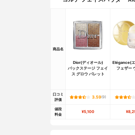
商品名
Dior(ディオール)
Elégance
バックステージ フェイ
フェザー 
ス グロウ パレット
口コミ
3.59
(9)
評価
値段
¥5,100
¥8,2
料金