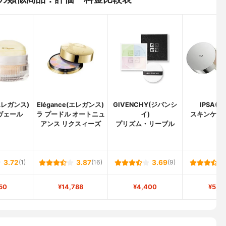
(エレガンス)
Elégance(エレガンス)
GIVENCHY(ジバンシ
IPSA(
ヴェール
ラ プードル オートニュ
イ)
スキンケア
アンス リクスィーズ
プリズム・リーブル
3.72
(1)
3.87
(16)
3.69
(9)
50
¥14,788
¥4,400
¥5,5