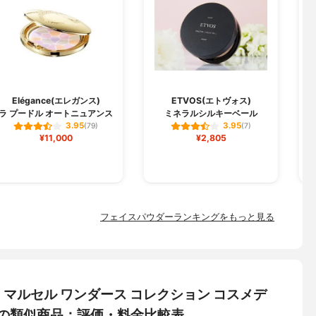
O
Elégance(エレガンス)
ETVOS(エトヴォス)
ラ プードル オートニュアンス
ミネラルシルキーベール
3.95
3.95
(79)
(7)
¥11,000
¥2,805
フェイスパウダーランキングをもっと見る
) マルセル ワンダース コレクション コスメデ
XIの類似商品：評価・料金比較表