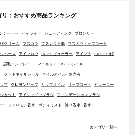
ゴリ：おすすめ商品ランキング
ンシーラー
ハイライト
シェーディング
ブロンザー
EEクリーム
マスカラ
マスカラ下地
マスカラトップコート
ウベース
アイブロウ
ホットビューラー
アイプチ
つけまつげ
眉毛テンプレート
マニキュア
ネイルシール
ト
フットネイルシール
ネイルオイル
除光液
ップ
クレヨンリップ
リップオイル
リップコート
ビューラー
シセット
アイシャドウブラシ
ファンデーションブラシ
ナー
フェロモン香水
ボディミスト
練り香水
香水
カテゴリ一覧へ