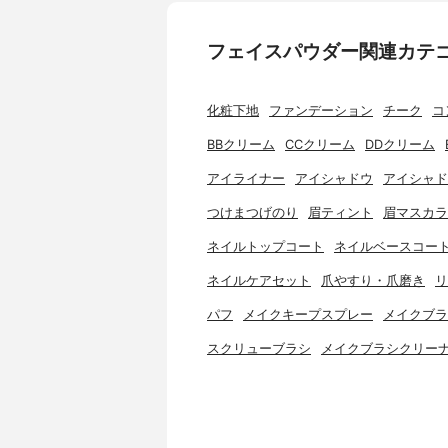
フェイスパウダー関連カテ
化粧下地
ファンデーション
チーク
コ
BBクリーム
CCクリーム
DDクリーム
アイライナー
アイシャドウ
アイシャド
つけまつげのり
眉ティント
眉マスカラ
ネイルトップコート
ネイルベースコー
ネイルケアセット
爪やすり・爪磨き
リ
パフ
メイクキープスプレー
メイクブラ
スクリューブラシ
メイクブラシクリー