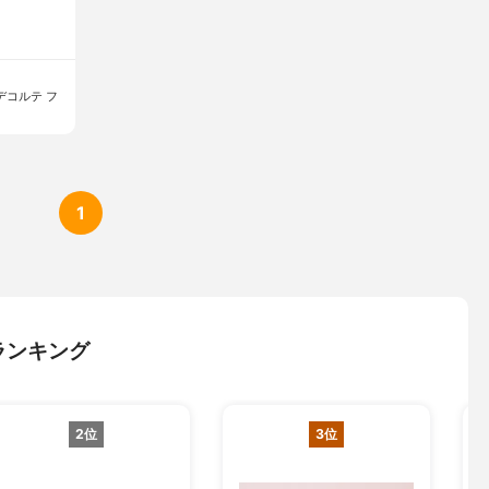
デコルテ フ
1
ランキング
2位
3位