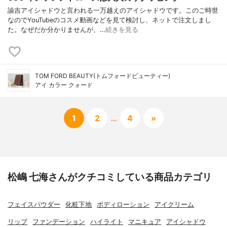
諭吉アイシャドウと言われる一万越えのアイシャドウです。このご時世
なのでYouTubeのコスメ動画などを見て検討し、ネットで注文しまし
た。なぜだか分かりませんが、…
続きを見る
TOM FORD BEAUTY(トムフォードビューティー)
アイ カラー クォード
1
2
…
4
»
松嶋 七海さんがクチコミしている商品カテゴリ
フェイスパウダー
化粧下地
ボディローション
アイクリーム
リップ
ファンデーション
ハイライト
マニキュア
アイシャドウ