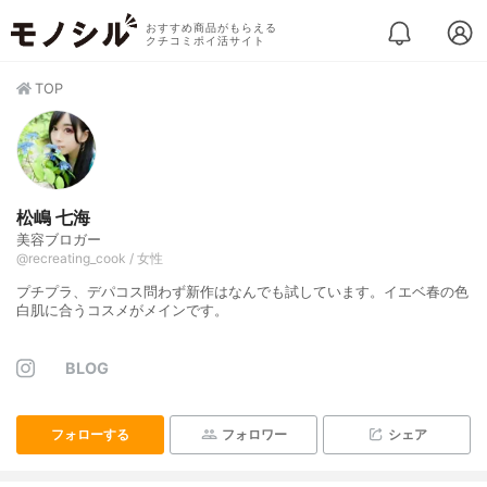
おすすめ商品がもらえる
クチコミポイ活サイト
TOP
松嶋 七海
美容ブロガー
@recreating_cook / 女性
プチプラ、デパコス問わず新作はなんでも試しています。イエベ春の色
白肌に合うコスメがメインです。
BLOG
フォローする
フォロワー
シェア