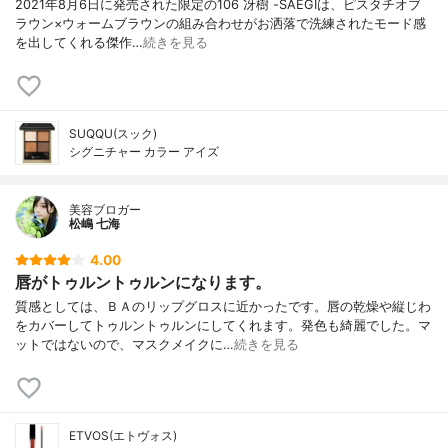
2021年8月6日に発売された限定の106 冴樹 -SAEGIは、ピスタチオブ
ラウン×ウォームブラウンの組み合わせがお洒落で洗練されたモード感
を出してくれる傑作…
続きを見る
SUQQU(スック)
シグニチャー カラー アイズ
美容ブロガー
松嶋 七海
4.00
唇がトゥルントゥルンになります。
質感としては、ＢＡのリップグロスに近かったです。唇の乾燥や縦じわ
をカバーしてトゥルントゥルンにしてくれます。発色も綺麗でした。マ
ットではないので、マスクメイクに…
続きを見る
ETVOS(エトヴォス)