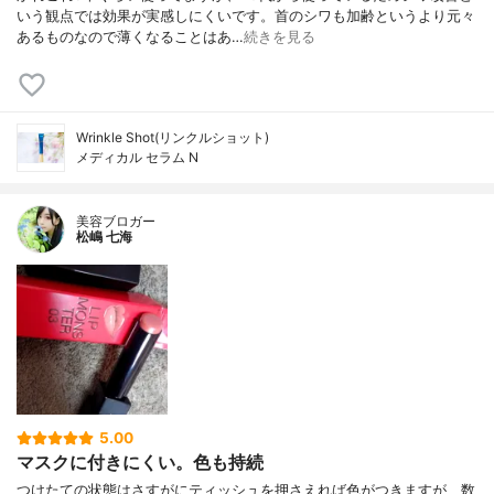
いう観点では効果が実感しにくいです。首のシワも加齢というより元々
あるものなので薄くなることはあ…
続きを見る
Wrinkle Shot(リンクルショット)
メディカル セラム N
美容ブロガー
松嶋 七海
5.00
マスクに付きにくい。色も持続
つけたての状態はさすがにティッシュを押さえれば色がつきますが、数