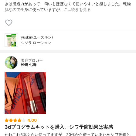
きは浸透力があって、匂いもほぼなくて使いやすいと感じました。乾燥
肌なので全身に使っていますが、こ…
続きを見る
yuskin(ユースキン)
シソラ ローション
美容ブロガー
松嶋 七海
4.00
3dプログラムキットを購入。シワ予防効果は実感
かれこれ5本ぐらい使ってますが、20代から使っているためシワ改善と