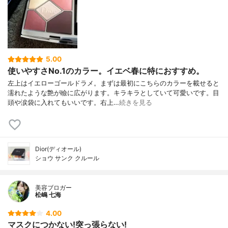
5.00
使いやすさNo.1のカラー。イエベ春に特におすすめ。
左上はイエローゴールドラメ。まずは最初にこちらのカラーを載せると
濡れたような艶が瞼に広がります。キラキラとしていて可愛いです。目
頭や涙袋に入れてもいいです。右上…
続きを見る
Dior(ディオール)
ショウ サンク クルール
美容ブロガー
松嶋 七海
4.00
マスクにつかない!突っ張らない!