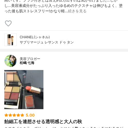
高いです。ブラシ付きとは言え約2万出すのは気が引けました…しか
し…美容液成分がたっぷり入ったゆるめのテクスチャは伸びもよく、塗
った後も肌ストレスフリー!かなり軽…
続きを見る
CHANEL(シャネル)
サブリマージュ レサンス ドゥ タン
美容ブロガー
松嶋 七海
5.00
飴細工を連想させる透明感と大人の秋