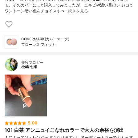
て、そのカバーに…と購入してみましたが、ニキビや濃い目のシミには
ワントーン暗い色をチョイスすべ…
続きを見る
COVERMARK(カバーマーク)
フローレス フィット
美容ブロガー
松嶋 七海
5.00
101 白茶 アンニュイこなれカラーで大人の余裕を演出
人によってはオレンジっぽくなりますが、ヌーディーカラーで大人っぽ