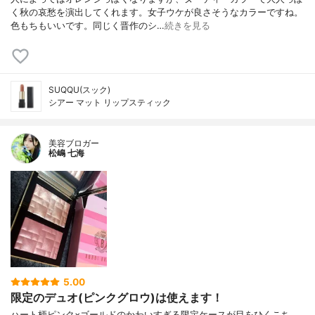
く秋の哀愁を演出してくれます。女子ウケが良さそうなカラーですね。
色もちもいいです。同じく晋作のシ…
続きを見る
SUQQU(スック)
シアー マット リップスティック
美容ブロガー
松嶋 七海
5.00
限定のデュオ(ピンクグロウ)は使えます！
ハート柄ピンク×ゴールドのかわいすぎる限定ケースが目をひくこち