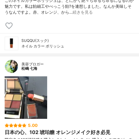
このネイルカラーポリッシュは、とにかく艶々ちゅるちゅるになるのが
魅力です。私は飴細工やべっこう飴?を連想しました。なんか美味しそ
うなんですよ。赤、オレンジ、から…
続きを見る
SUQQU(スック)
ネイル カラー ポリッシュ
美容ブロガー
松嶋 七海
5.00
日本の心、102 琥珀糖 オレンジメイク好き必見