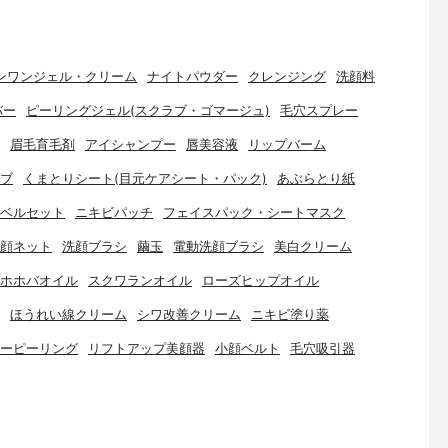
ンワンジェル・クリーム
ナイトパウダー
クレンジング
洗顔料
バー
ピーリングジェル(スクラブ・ゴマージュ)
毛穴スプレー
眉毛育毛剤
アイシャンプー
唇美容液
リップバーム
ブ
くまとりシート(目元ケアシート・パック)
あぶらとり紙
ベルセット
ニキビパッチ
フェイスパック・シートマスク
顔ネット
洗顔ブラシ
繭玉
電動洗顔ブラシ
美白クリーム
ホホバオイル
スクワランオイル
ローズヒップオイル
ほうれい線クリーム
シワ改善クリーム
ニキビ塗り薬
ーピーリング
リフトアップ美顔器
小顔ベルト
毛穴吸引器