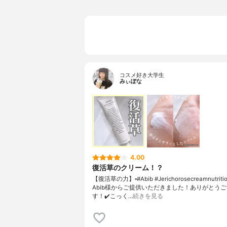
コスメ好き大学生
みぃぽな
4.00
復活草のクリーム！？
【復活草の力】▫️#Abib #Jerichorosecreamnutritio
Abib様からご提供いただきました！ありがとう
す！✔️こっく…
続きを見る