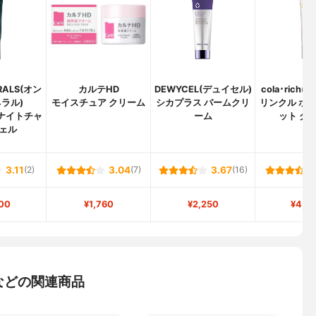
RALS(オン
カルテHD
DEWYCEL(デュイセル)
cola･rich
ラル)
モイスチュア クリーム
シカプラス バームクリ
リンクル ホワ
ノナイトチャ
ーム
ット ク
ェル
3.11
(2)
3.04
(7)
3.67
(16)
00
¥1,760
¥2,250
¥4,4
などの関連商品