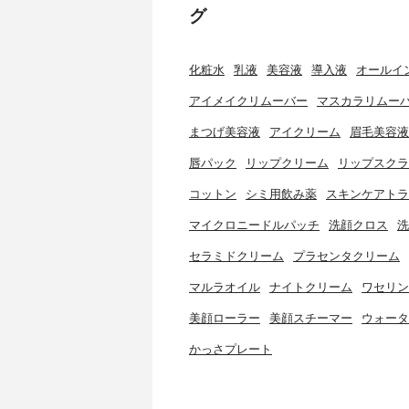
グ
化粧水
乳液
美容液
導入液
オールイ
アイメイクリムーバー
マスカラリムー
まつげ美容液
アイクリーム
眉毛美容液
唇パック
リップクリーム
リップスクラ
コットン
シミ用飲み薬
スキンケアトラ
マイクロニードルパッチ
洗顔クロス
洗
セラミドクリーム
プラセンタクリーム
マルラオイル
ナイトクリーム
ワセリン
美顔ローラー
美顔スチーマー
ウォータ
かっさプレート