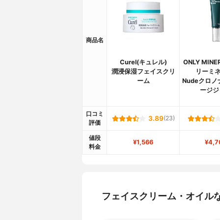
商品名
Curel(キュレル)
ONLY MINE
潤浸保湿フェイスクリ
リーミネ
ーム
Nudeクロ
ージジ
口コミ
3.89
(23)
評価
値段
¥1,566
¥4,7
料金
フェイスクリーム・オイル