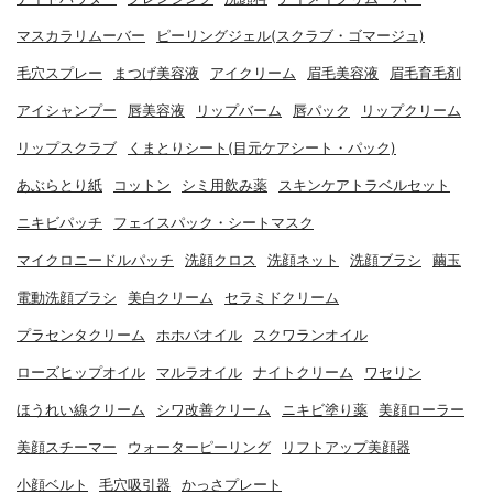
マスカラリムーバー
ピーリングジェル(スクラブ・ゴマージュ)
毛穴スプレー
まつげ美容液
アイクリーム
眉毛美容液
眉毛育毛剤
アイシャンプー
唇美容液
リップバーム
唇パック
リップクリーム
リップスクラブ
くまとりシート(目元ケアシート・パック)
あぶらとり紙
コットン
シミ用飲み薬
スキンケアトラベルセット
ニキビパッチ
フェイスパック・シートマスク
マイクロニードルパッチ
洗顔クロス
洗顔ネット
洗顔ブラシ
繭玉
電動洗顔ブラシ
美白クリーム
セラミドクリーム
プラセンタクリーム
ホホバオイル
スクワランオイル
ローズヒップオイル
マルラオイル
ナイトクリーム
ワセリン
ほうれい線クリーム
シワ改善クリーム
ニキビ塗り薬
美顔ローラー
美顔スチーマー
ウォーターピーリング
リフトアップ美顔器
小顔ベルト
毛穴吸引器
かっさプレート