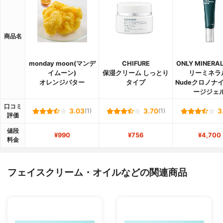
商品名
monday moon(マンデ
CHIFURE
ONLY MINERA
イムーン)
保湿クリーム しっとり
リーミネラ
オレンジバター
タイプ
Nudeクロノナ
ージジェ
口コミ
3.03
(1)
3.70
(1)
3
評価
値段
¥990
¥756
¥4,700
料金
フェイスクリーム・オイルなどの関連商品