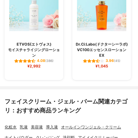
ETVOS(エトヴォス)
Dr.Ci:Labo(ドクターシーラボ)
モイスチャライジングローショ
VC100エッセンスローション
ン
EX
4.08
3.96
(386)
(45)
¥2,992
¥1,045
フェイスクリーム・ジェル・バーム関連カテゴ
リ：おすすめ商品ランキング
化粧水
乳液
美容液
導入液
オールインワンジェル・クリーム
ナイトパウダー
クレンジング
洗顔料
アイメイクリムーバー