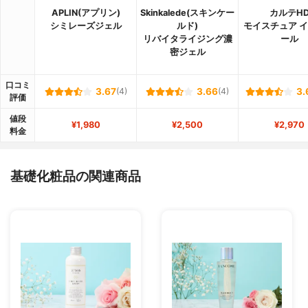
APLIN(アプリン)
Skinkalede(スキンケー
カルテH
シミレーズジェル
ルド)
モイスチュア 
リバイタライジング濃
ール
密ジェル
口コミ
3.67
(4)
3.66
(4)
3.
評価
値段
¥1,980
¥2,500
¥2,970
料金
基礎化粧品の関連商品