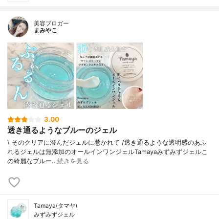
美容ブロガー
まみやこ
3.00
透き通るようなブルーのジェル
\ そのクリアに澄んだジェルに惹かれて /⁡透き通るような透明感のあふ
れるジェルは無添加のオールインワンジェル⁡⁡Tamayaみずみずジェル⁡⁡こ
の綺麗なブルー…
続きを見る
Tamaya(タマヤ)
みずみずジェル