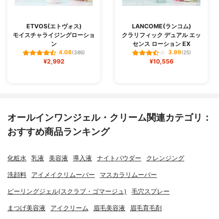
ETVOS(エトヴォス)
LANCOME(ランコム)
モイスチャライジングローショ
クラリフィック デュアル エッ
ン
センス ローション EX
4.08
3.99
(386)
(25)
¥2,992
¥10,556
オールインワンジェル・クリーム関連カテゴリ：
おすすめ商品ランキング
化粧水
乳液
美容液
導入液
ナイトパウダー
クレンジング
洗顔料
アイメイクリムーバー
マスカラリムーバー
ピーリングジェル(スクラブ・ゴマージュ)
毛穴スプレー
まつげ美容液
アイクリーム
眉毛美容液
眉毛育毛剤