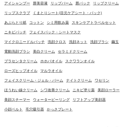
アイシャンプー
唇美容液
リップバーム
唇パック
リップクリーム
リップスクラブ
くまとりシート(目元ケアシート・パック)
あぶらとり紙
コットン
シミ用飲み薬
スキンケアトラベルセット
ニキビパッチ
フェイスパック・シートマスク
マイクロニードルパッチ
洗顔クロス
洗顔ネット
洗顔ブラシ
繭玉
電動洗顔ブラシ
美白クリーム
セラミドクリーム
プラセンタクリーム
ホホバオイル
スクワランオイル
ローズヒップオイル
マルラオイル
フェイスクリーム・ジェル・バーム
ナイトクリーム
ワセリン
ほうれい線クリーム
シワ改善クリーム
ニキビ塗り薬
美顔ローラー
美顔スチーマー
ウォーターピーリング
リフトアップ美顔器
小顔ベルト
毛穴吸引器
かっさプレート