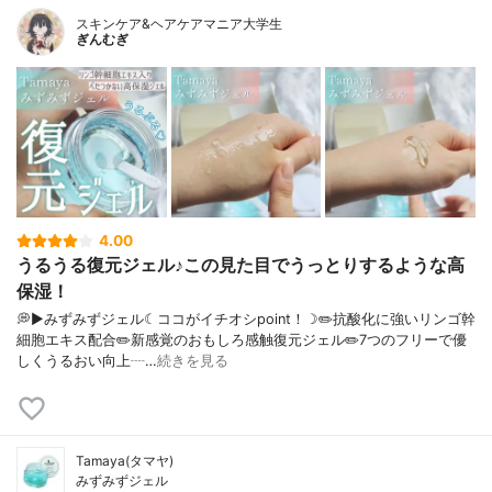
スキンケア&ヘアケアマニア大学生
ぎんむぎ
4.00
うるうる復元ジェル♪この見た目でうっとりするような高
保湿！
💭▶️みずみずジェル☾ココがイチオシpoint！☽✏️抗酸化に強いリンゴ幹
細胞エキス配合✏️新感覚のおもしろ感触復元ジェル✏️7つのフリーで優
しくうるおい向上┈…
続きを見る
Tamaya(タマヤ)
みずみずジェル