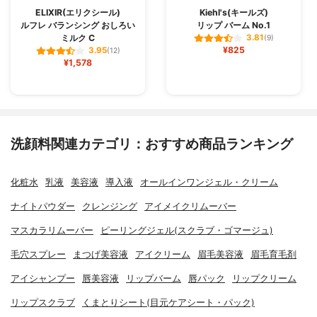
ELIXIR(エリクシール)
Kiehl's(キールズ)
ルフレ バランシング おしろい
リップ バーム No.1
ミルク C
3.81
(9)
¥825
3.95
(12)
¥1,578
洗顔料関連カテゴリ：おすすめ商品ランキング
化粧水
乳液
美容液
導入液
オールインワンジェル・クリーム
ナイトパウダー
クレンジング
アイメイクリムーバー
マスカラリムーバー
ピーリングジェル(スクラブ・ゴマージュ)
毛穴スプレー
まつげ美容液
アイクリーム
眉毛美容液
眉毛育毛剤
アイシャンプー
唇美容液
リップバーム
唇パック
リップクリーム
リップスクラブ
くまとりシート(目元ケアシート・パック)