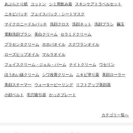
あぶらとり紙
コットン
シミ用飲み薬
スキンケアトラベルセット
ニキビパッチ
フェイスパック・シートマスク
マイクロニードルパッチ
洗顔クロス
洗顔ネット
洗顔ブラシ
繭玉
電動洗顔ブラシ
美白クリーム
セラミドクリーム
プラセンタクリーム
ホホバオイル
スクワランオイル
ローズヒップオイル
マルラオイル
フェイスクリーム・ジェル・バーム
ナイトクリーム
ワセリン
ほうれい線クリーム
シワ改善クリーム
ニキビ塗り薬
美顔ローラー
美顔スチーマー
ウォーターピーリング
リフトアップ美顔器
小顔ベルト
毛穴吸引器
かっさプレート
カテゴリ一覧へ