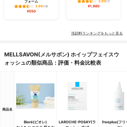
フォーム
3.99
(7)
¥1,980
3.99
(19)
¥550
洗顔料ランキングをもっと見る
MELLSAVON(メルサボン) ホイップフェイスウ
ォッシュの類似商品：評価・料金比較表
商品名
Bioré(ビオレ)
LAROCHE-POSAY(ラ
freeplus(フ