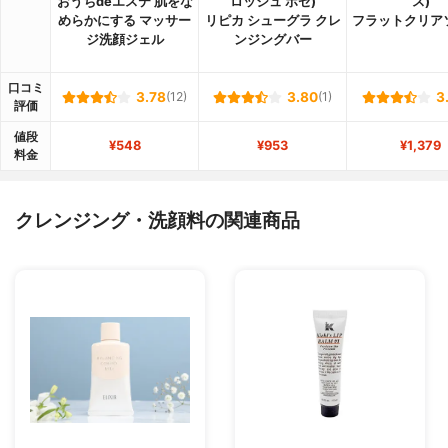
おうちdeエステ 肌をな
ロッシュ ポゼ)
ス)
めらかにする マッサー
リピカ シューグラ クレ
フラットクリア
ジ洗顔ジェル
ンジングバー
口コミ
3.78
(12)
3.80
(1)
3
評価
値段
¥548
¥953
¥1,379
料金
クレンジング・洗顔料の関連商品