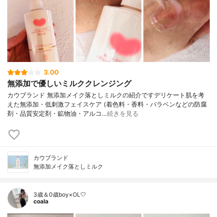
3.00
無添加で優しいミルククレンジング
カウブランド 無添加メイク落としミルクの紹介ですデリケート肌を考
えた無添加・低刺激フェイスケア (着色料・香料・パラベンなどの防腐
剤・品質安定剤・鉱物油・アルコ…
続きを見る
カウブランド
無添加メイク落としミルク
3歳＆0歳boy×OL🤍
coala