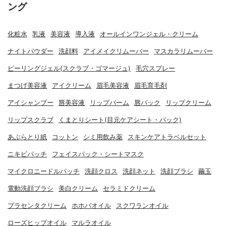
ング
化粧水
乳液
美容液
導入液
オールインワンジェル・クリーム
ナイトパウダー
洗顔料
アイメイクリムーバー
マスカラリムーバー
ピーリングジェル(スクラブ・ゴマージュ)
毛穴スプレー
まつげ美容液
アイクリーム
眉毛美容液
眉毛育毛剤
アイシャンプー
唇美容液
リップバーム
唇パック
リップクリーム
リップスクラブ
くまとりシート(目元ケアシート・パック)
あぶらとり紙
コットン
シミ用飲み薬
スキンケアトラベルセット
ニキビパッチ
フェイスパック・シートマスク
マイクロニードルパッチ
洗顔クロス
洗顔ネット
洗顔ブラシ
繭玉
電動洗顔ブラシ
美白クリーム
セラミドクリーム
プラセンタクリーム
ホホバオイル
スクワランオイル
ローズヒップオイル
マルラオイル