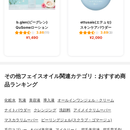
b.glen(ビーグレン)
ettusais(エテュセ)
QuSomeローション
スキンケアパウダー
3.86
3.69
(11)
(3)
¥1,490
¥2,090
その他フェイスオイル関連カテゴリ：おすすめ商
品ランキング
化粧水
乳液
美容液
導入液
オールインワンジェル・クリーム
ナイトパウダー
クレンジング
洗顔料
アイメイクリムーバー
マスカラリムーバー
ピーリングジェル(スクラブ・ゴマージュ)
毛穴スプレー
まつげ美容液
アイクリーム
眉毛美容液
眉毛育毛剤