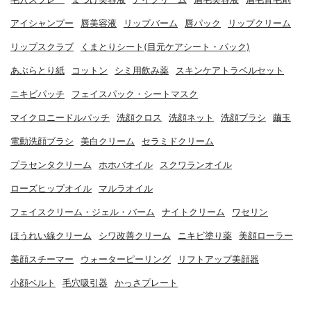
アイシャンプー
唇美容液
リップバーム
唇パック
リップクリーム
リップスクラブ
くまとりシート(目元ケアシート・パック)
あぶらとり紙
コットン
シミ用飲み薬
スキンケアトラベルセット
ニキビパッチ
フェイスパック・シートマスク
マイクロニードルパッチ
洗顔クロス
洗顔ネット
洗顔ブラシ
繭玉
電動洗顔ブラシ
美白クリーム
セラミドクリーム
プラセンタクリーム
ホホバオイル
スクワランオイル
ローズヒップオイル
マルラオイル
フェイスクリーム・ジェル・バーム
ナイトクリーム
ワセリン
ほうれい線クリーム
シワ改善クリーム
ニキビ塗り薬
美顔ローラー
美顔スチーマー
ウォーターピーリング
リフトアップ美顔器
小顔ベルト
毛穴吸引器
かっさプレート