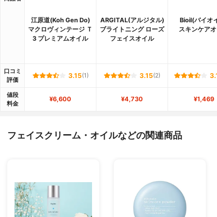
江原道(Koh Gen Do)
ARGITAL(アルジタル)
Bioil(バイオ
マクロヴィンテージ Ｔ
ブライトニング ローズ
スキンケアオ
3 プレミアムオイル
フェイスオイル
口コミ
3.15
(1)
3.15
(2)
3.
評価
値段
¥6,600
¥4,730
¥1,469
料金
フェイスクリーム・オイルなどの関連商品