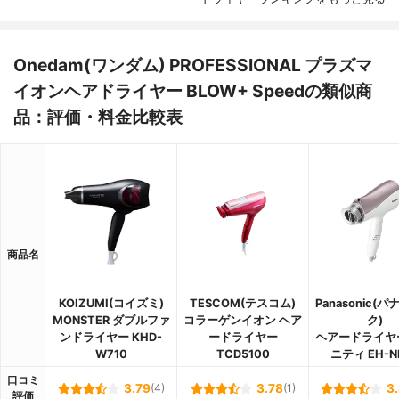
Onedam(ワンダム) PROFESSIONAL プラズマ
イオンヘアドライヤー BLOW+ Speedの類似商
品：評価・料金比較表
商品名
KOIZUMI(コイズミ)
TESCOM(テスコム)
Panasonic(
MONSTER ダブルファ
コラーゲンイオン ヘア
ク)
ンドライヤー KHD-
ードライヤー
ヘアードライヤ
W710
TCD5100
ニティ EH-N
口コミ
3.79
(4)
3.78
(1)
3
評価