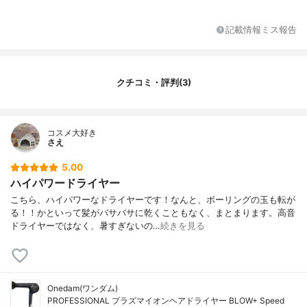
最大風量
約1.7㎥/分
最高温度
90℃
記載情報ミス報告
付属品
集風ノズル１個
クチコミ・評判(3)
コスメ大好き
さえ
5.00
ハイパワードライヤー
こちら、ハイパワーなドライヤーです！なんと、ボーリングの玉も転が
る！！かといって髪がバサバサに乾くこともなく、まとまります。高音
ドライヤーではなく、暑すぎないの…
続きを見る
Onedam(ワンダム)
PROFESSIONAL プラズマイオンヘアドライヤー BLOW+ Speed