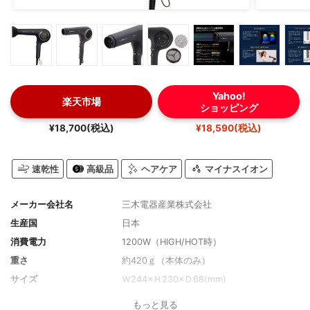
Yahoo!
楽天市場
ショッピング
¥18,700(税込)
¥18,590(税込)
速乾性
高級品
ヘアケア
マイナスイオン
メーカー会社名
三木電器産業株式会社
生産国
日本
消費電力
1200W（HIGH/HOT時）
重さ
約420ｇ（本体のみ）
サイズ
Ｗ244×Ｈ230×Ｄ68(mm)
切り替え段階数
3段階
もっと見る