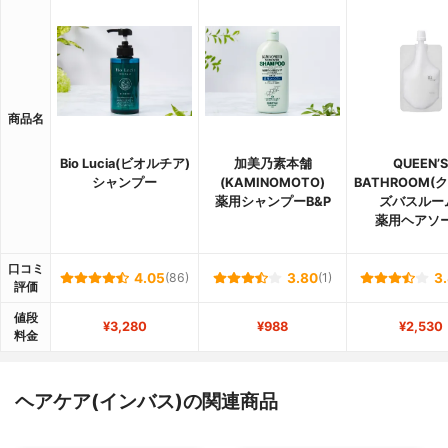
商品名
Bio Lucia(ビオルチア)
加美乃素本舗
QUEEN’S
シャンプー
(KAMINOMOTO)
BATHROOM(
薬用シャンプーB&P
ズバスルー
薬用ヘアソ
口コミ
4.05
(86)
3.80
(1)
3
評価
値段
¥3,280
¥988
¥2,530
料金
ヘアケア(インバス)の関連商品