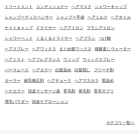
トリートメント
コンディショナー
ヘアマスク
シャワーキャップ
シャンプーディスペンサー
シャンプー手袋
ヘアミルク
ヘアオイル
ナイトキャップ
ドライヤー
ヘアアイロン
ブラシアイロン
シャワーヘッド
くるくるドライヤー
ヘアブラシ
つげ櫛
ヘアスプレー
ヘアワックス
まとめ髪ワックス
寝癖直しウォーター
ヘアミスト
ヘアフレグランス
ウィッグ
ウィッグスプレー
パーマムース
ヘアカラー
白髪染め
白髪隠し
ブリーチ剤
カーラー
縮毛矯正剤
ヘアチョーク
ヘアマスカラ
黒染め
ヘナカラー
頭皮マッサージ器
育毛剤
発毛剤
育毛サプリ
増毛パウダー
頭皮ケアローション
カテゴリ一覧へ