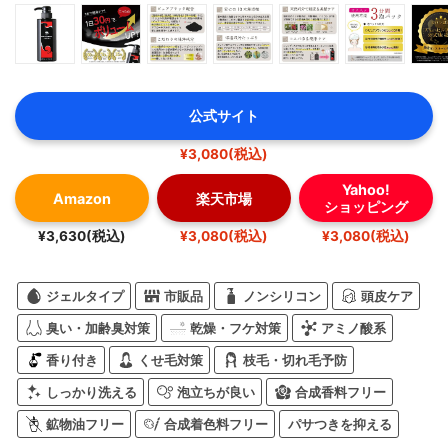
公式サイト
¥3,080(税込)
Yahoo!
Amazon
楽天市場
ショッピング
¥3,630(税込)
¥3,080(税込)
¥3,080(税込)
ジェルタイプ
市販品
ノンシリコン
頭皮ケア
臭い・加齢臭対策
乾燥・フケ対策
アミノ酸系
香り付き
くせ毛対策
枝毛・切れ毛予防
しっかり洗える
泡立ちが良い
合成香料フリー
鉱物油フリー
合成着色料フリー
パサつきを抑える