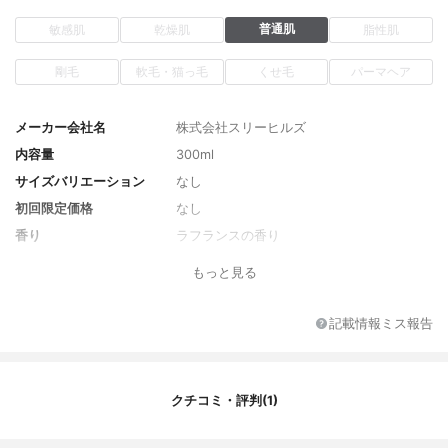
普通肌
敏感肌
乾燥肌
脂性肌
剛毛
軟毛・猫っ毛
くせ毛
パーマヘア
メーカー会社名
株式会社スリーヒルズ
内容量
300ml
サイズバリエーション
なし
初回限定価格
なし
香り
ラフランスの香り
全成分
グリセリン、水、コカミドプロピルベタイ
もっと見る
ン、ヤシ脂肪酸グリシンK、ラウリルグルコ
シド、ラウロイルアラニンNa、ココイルグ
ルタミン酸TEA、トリイソステアリン酸PE
記載情報ミス報告
G-120メチルグルコース、ポリクオタニウ
ム-7、BG、ポリクオタニウム-10、PEG-60
水添ヒマシ油、オリーブ油、ピュアブラッ
ク、水添レシチン、、ニオイテンジクアオ
クチコミ・評判(1)
イ油、ラベンダー油、パルマローザ油、加
水分解ケラチン、ヘマチン、渇藻エキス、